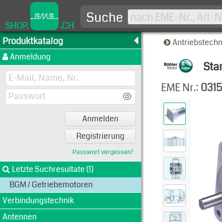
Suche
SHOP.
.CH
Produktkatalog
Antriebstech
Anmeldung
Sta
Produkt
EME Nr.:
031
Anmelden
Registrierung
Passwort vergessen?
Letzte Suchresultate (1)
BGM / Getriebemotoren
Verbindungstechnik
Antennen