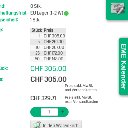
nd:
0 Stk.
affungsfrist:
EU Lager (1-2 W)
seinheit:
1 Stk.
e:
Stück
Preis
1
CHF 305.00
5
CHF 261.00
EME Kalender
10
CHF 207.00
25
CHF 172.00
50
CHF 148.00
CHF 305.00
ück:
CHF 305.00
s:
Preis exkl. MwSt.
und Versandkosten
CHF 329.71
Preis inkl. MwSt.
excl. Versandkosten
-
+
In den Warenkorb