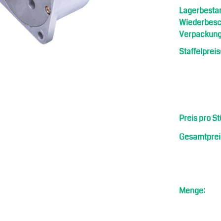
Lagerbesta
Wiederbesch
Verpackung
Staffelpreis
Preis pro St
Gesamtprei
Menge: