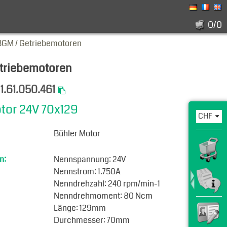
0/0
BGM / Getriebemotoren
triebemotoren
:
1.61.050.461
tor 24V 70x129
Bühler Motor
n:
Nennspannung: 24V
Nennstrom: 1.750A
Nenndrehzahl: 240 rpm/min-1
Nenndrehmoment: 80 Ncm
Länge: 129mm
Durchmesser: 70mm