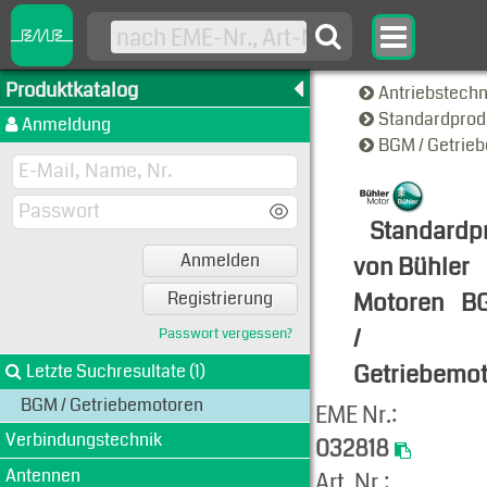
Produktkatalog
Antriebstech
Standardprod
Anmeldung
BGM / Getrie
Standardp
Anmelden
von Bühler
Motoren
B
Registrierung
/
Passwort vergessen?
Getriebemo
Letzte Suchresultate (1)
BGM / Getriebemotoren
Produkt-An
EME Nr.:
Verbindungstechnik
032818
Antennen
Art. Nr.: