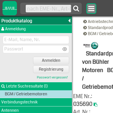
Produktkatalog
Antriebstech
Standardprod
Anmeldung
BGM / Getrie
Standardp
Anmelden
von Bühler
Motoren
B
Registrierung
/
Passwort vergessen?
Getriebemo
Letzte Suchresultate (1)
BGM / Getriebemotoren
Produkt-An
EME Nr.:
Verbindungstechnik
035690
Antennen
Art. Nr.: