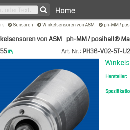
Home
nik
Sensoren
Winkelsensoren von ASM
ph-MM / pos
kelsensoren von ASM
ph-MM / posihall® Ma
-Ansicht
055
Art. Nr.:
PH36-V02-5T-U
Winkels
Hersteller:
Spezifikatio