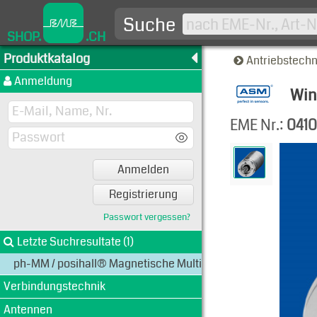
Suche
SHOP.
.CH
Produktkatalog
Antriebstech
Anmeldung
Win
Produkt
EME Nr.:
041
Anmelden
Registrierung
Passwort vergessen?
Letzte Suchresultate (1)
ph-MM / posihall® Magnetische Multiturn-Encoder
Verbindungstechnik
Antennen