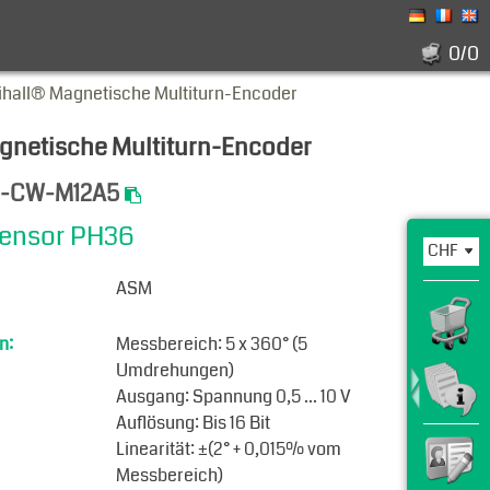
0/0
ihall® Magnetische Multiturn-Encoder
gnetische Multiturn-Encoder
2-CW-M12A5
ensor PH36
ASM
n:
Messbereich: 5 x 360° (5
Umdrehungen)
Ausgang: Spannung 0,5 ... 10 V
Auflösung: Bis 16 Bit
Linearität: ±(2° + 0,015% vom
Messbereich)