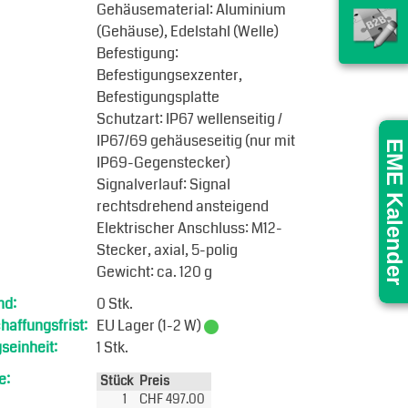
Gehäusematerial: Aluminium
(Gehäuse), Edelstahl (Welle)
Befestigung:
Befestigungsexzenter,
Befestigungsplatte
Schutzart: IP67 wellenseitig /
IP67/69 gehäuseseitig (nur mit
EME Kalender
IP69-Gegenstecker)
Signalverlauf: Signal
rechtsdrehend ansteigend
Elektrischer Anschluss: M12-
Stecker, axial, 5-polig
Gewicht: ca. 120 g
nd:
0 Stk.
affungsfrist:
EU Lager (1-2 W)
seinheit:
1 Stk.
e:
Stück
Preis
1
CHF 497.00