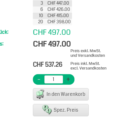
3
CHF 447.00
6
CHF 426.00
10
CHF 415.00
20
CHF 398.00
CHF 497.00
ück:
CHF 497.00
s:
Preis exkl. MwSt.
und Versandkosten
CHF 537.26
Preis inkl. MwSt.
excl. Versandkosten
-
+
In den Warenkorb
Spez. Preis