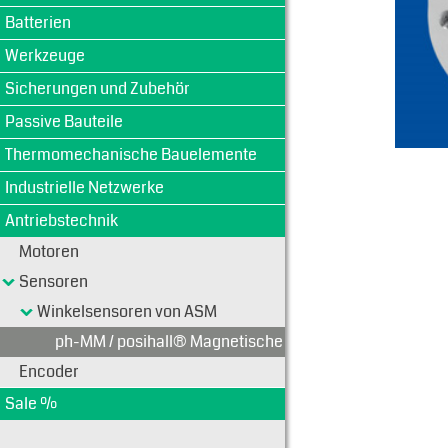
Batterien
Werkzeuge
Sicherungen und Zubehör
Passive Bauteile
Thermomechanische Bauelemente
Industrielle Netzwerke
Antriebstechnik
Motoren
Sensoren
Winkelsensoren von ASM
ph-MM / posihall® Magnetische Multiturn-Encoder
Encoder
Sale %