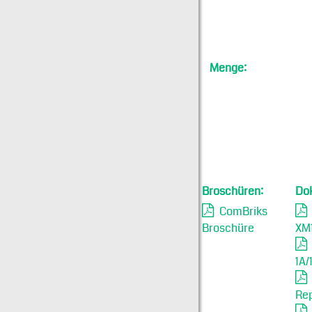
Menge:
Broschüren:
Do
ComBriks
Broschüre
XM
1A/
Re