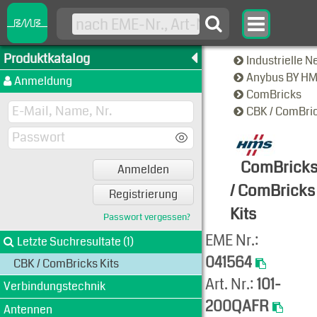
Produktkatalog
Industrielle 
Anybus BY H
Anmeldung
ComBricks
CBK / ComBric
ComBrick
Anmelden
/ ComBricks
Registrierung
Kits
Passwort vergessen?
Produkt-An
EME Nr.:
Letzte Suchresultate (1)
041564
CBK / ComBricks Kits
Art. Nr.:
101-
Verbindungstechnik
200QAFR
Antennen