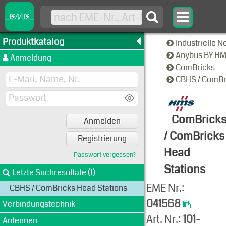
Produktkatalog
Industrielle 
Anybus BY H
Anmeldung
ComBricks
CBHS / ComBr
ComBrick
Anmelden
/ ComBricks
Registrierung
Head
Passwort vergessen?
Stations
Letzte Suchresultate (1)
Produkt-An
EME Nr.:
CBHS / ComBricks Head Stations
041568
Verbindungstechnik
Art. Nr.:
101-
Antennen