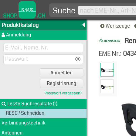
Suche
SHOP.
.CH
Produktkatalog
Werkzeuge
Anmeldung
Ren
Produkt
EME Nr.:
043
Anmelden
Registrierung
Passwort vergessen?
Letzte Suchresultate (1)
RESC / Schneiden
Verbindungstechnik
Antennen