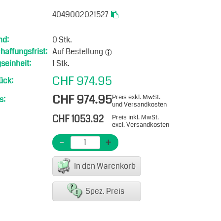
4049002021527
nd:
0 Stk.
affungsfrist:
Auf Bestellung
seinheit:
1 Stk.
CHF 974.95
ück:
CHF 974.95
Preis exkl. MwSt.
s:
und Versandkosten
CHF 1053.92
Preis inkl. MwSt.
excl. Versandkosten
-
+
In den Warenkorb
Spez. Preis