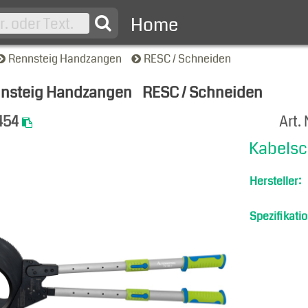
Home
Rennsteig Handzangen
RESC / Schneiden
nsteig Handzangen
RESC / Schneiden
-Ansicht
454
Art. 
Kabelsc
Hersteller:
Spezifikatio