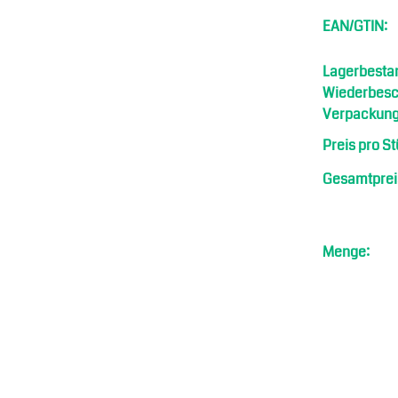
EAN/GTIN:
Lagerbesta
Wiederbesch
Verpackung
Preis pro St
Gesamtprei
Menge: