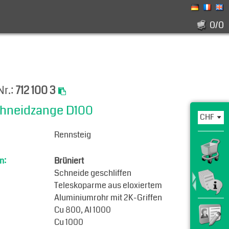
0/0
Nr.:
712 100 3
hneidzange D100
Rennsteig
n:
Brüniert
Schneide geschliffen
Teleskoparme aus eloxiertem
Aluminiumrohr mit 2K-Griffen
Cu 800, Al 1000
Cu 1000