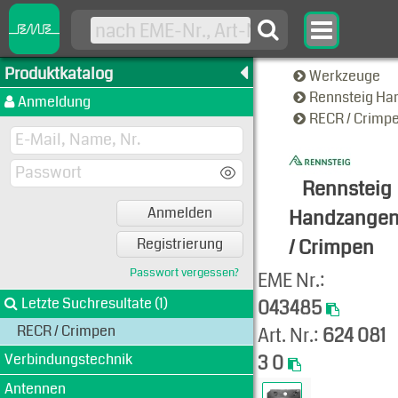
Produktkatalog
Werkzeuge
Rennsteig H
Anmeldung
RECR / Crimp
Rennsteig
Anmelden
Handzange
/ Crimpen
Registrierung
Produkt-An
Passwort vergessen?
EME Nr.:
Letzte Suchresultate (1)
043485
RECR / Crimpen
Art. Nr.:
624 081
Verbindungstechnik
3 0
Antennen