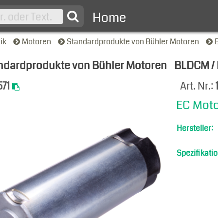
Home
nik
Motoren
Standardprodukte von Bühler Motoren
ndardprodukte von Bühler Motoren
BLDCM /
-Ansicht
71
Art. Nr.:
EC Moto
Hersteller:
Spezifikatio