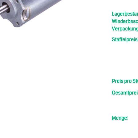
Lagerbesta
Wiederbesch
Verpackung
Staffelpreis
Preis pro St
Gesamtprei
Menge: