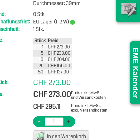
Durchmesser: 39mm
nd:
0 Stk.
affungsfrist:
EU Lager (1-2 W)
seinheit:
1 Stk.
e:
Stück
Preis
1
CHF 273.00
EME Kalender
5
CHF 233.00
10
CHF 204.00
25
CHF 166.00
50
CHF 137.00
CHF 273.00
ück:
CHF 273.00
Preis exkl. MwSt.
s:
und Versandkosten
CHF 295.11
Preis inkl. MwSt.
excl. Versandkosten
-
+
In den Warenkorb