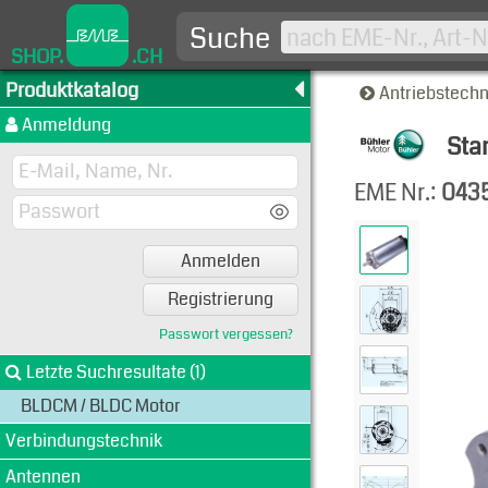
Suche
SHOP.
.CH
Produktkatalog
Antriebstech
Anmeldung
Sta
Produkt
EME Nr.:
0435
Anmelden
Registrierung
Passwort vergessen?
Letzte Suchresultate (1)
BLDCM / BLDC Motor
Verbindungstechnik
Antennen