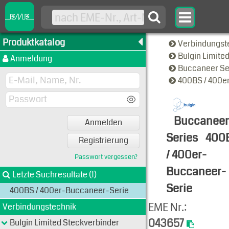
Produktkatalog
Verbindungst
Bulgin Limite
Anmeldung
Buccaneer Se
400BS / 400e
Buccaneer
Anmelden
Series
400
Registrierung
/ 400er-
Passwort vergessen?
Buccaneer-
Letzte Suchresultate (1)
Serie
400BS / 400er-Buccaneer-Serie
Produkt-An
EME Nr.:
Verbindungstechnik
043657
Bulgin Limited Steckverbinder