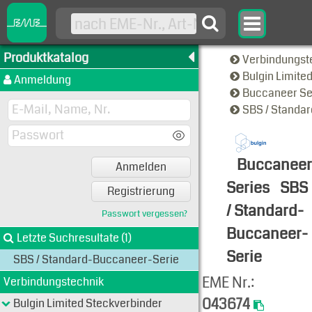
Produktkatalog
Verbindungst
Bulgin Limite
Anmeldung
Buccaneer Se
SBS / Standa
Buccaneer
Anmelden
Series
SBS
Registrierung
/ Standard-
Passwort vergessen?
Buccaneer-
Letzte Suchresultate (1)
Serie
SBS / Standard-Buccaneer-Serie
Produkt-An
EME Nr.:
Verbindungstechnik
043674
Bulgin Limited Steckverbinder