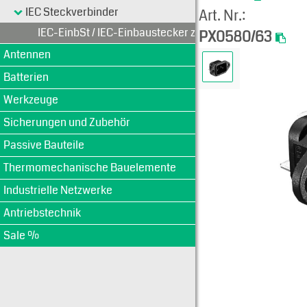
IEC Steckverbinder
Art. Nr.:
IEC-EinbSt / IEC-Einbaustecker zur Flanschmontage
PX0580/63
Antennen
Batterien
Werkzeuge
Sicherungen und Zubehör
Passive Bauteile
Thermomechanische Bauelemente
Industrielle Netzwerke
Antriebstechnik
Sale %