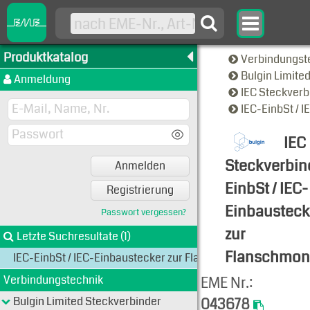
Produktkatalog
Verbindungst
Bulgin Limite
Anmeldung
IEC Steckver
IEC-EinbSt / 
IEC
Steckverbin
Anmelden
EinbSt / IEC-
Registrierung
Einbausteck
Passwort vergessen?
zur
Letzte Suchresultate (1)
Flanschmon
IEC-EinbSt / IEC-Einbaustecker zur Flanschmontage
Produkt-An
Verbindungstechnik
EME Nr.:
Bulgin Limited Steckverbinder
043678