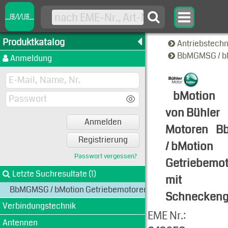
Produktkatalog
Antriebstech
BbMGMSG / bM
Anmeldung
bMotion
von Bühler
Anmelden
Motoren
B
Registrierung
/ bMotion
Passwort vergessen?
Getriebemo
Letzte Suchresultate (1)
mit
BbMGMSG / bMotion Getriebemotoren mit Schneckengetrie
Schneckeng
Verbindungstechnik
Produkt-An
EME Nr.:
Antennen