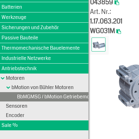
043859
Batterien
Art. Nr.:
Werkzeuge
1.17.063.201
Sicherungen und Zubehör
WG031M
Passive Bauteile
Thermomechanische Bauelemente
Industrielle Netzwerke
Antriebstechnik
Motoren
bMotion von Bühler Motoren
BbMGMSG / bMotion Getriebemotoren mit Schneckeng
Sensoren
Encoder
Sale %