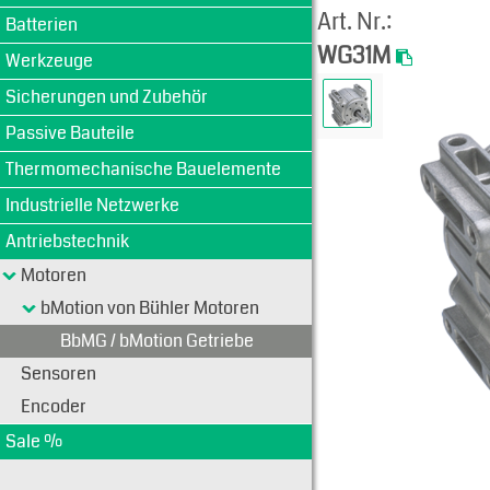
Art. Nr.:
Batterien
WG31M
Werkzeuge
Sicherungen und Zubehör
Passive Bauteile
Thermomechanische Bauelemente
Industrielle Netzwerke
Antriebstechnik
Motoren
bMotion von Bühler Motoren
BbMG / bMotion Getriebe
Sensoren
Encoder
Sale %