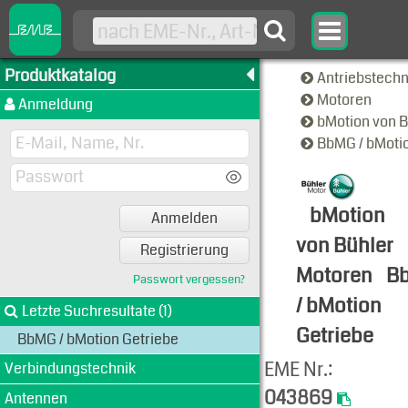
Produktkatalog
Antriebstech
Motoren
Anmeldung
bMotion von 
BbMG / bMoti
bMotion
Anmelden
von Bühler
Registrierung
Motoren
B
Passwort vergessen?
/ bMotion
Letzte Suchresultate (1)
Getriebe
BbMG / bMotion Getriebe
Produkt-An
EME Nr.:
Verbindungstechnik
043869
Antennen