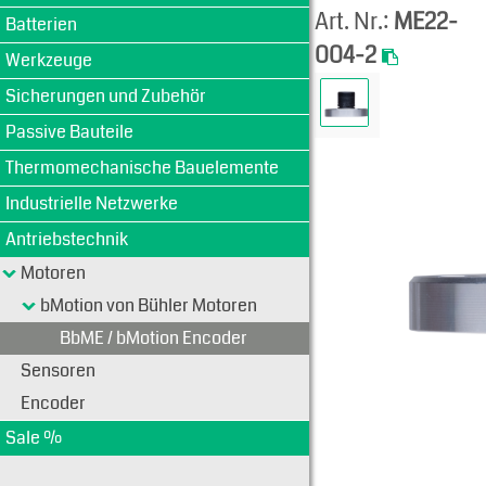
Art. Nr.:
ME22-
Batterien
004-2
Werkzeuge
Sicherungen und Zubehör
Passive Bauteile
Thermomechanische Bauelemente
Industrielle Netzwerke
Antriebstechnik
Motoren
bMotion von Bühler Motoren
BbME / bMotion Encoder
Sensoren
Encoder
Sale %