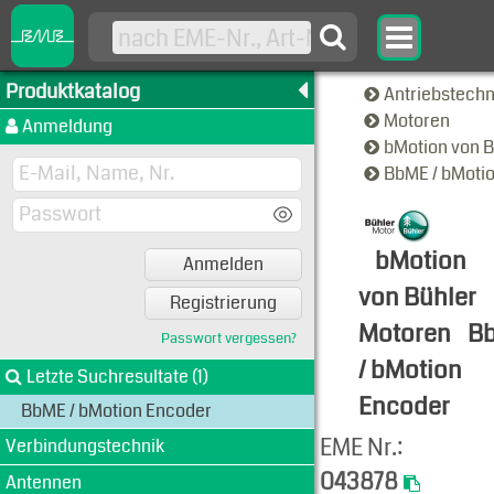
Produktkatalog
Antriebstech
Motoren
Anmeldung
bMotion von 
BbME / bMoti
bMotion
Anmelden
von Bühler
Registrierung
Motoren
B
Passwort vergessen?
/ bMotion
Letzte Suchresultate (1)
Encoder
BbME / bMotion Encoder
Produkt-An
EME Nr.:
Verbindungstechnik
043878
Antennen