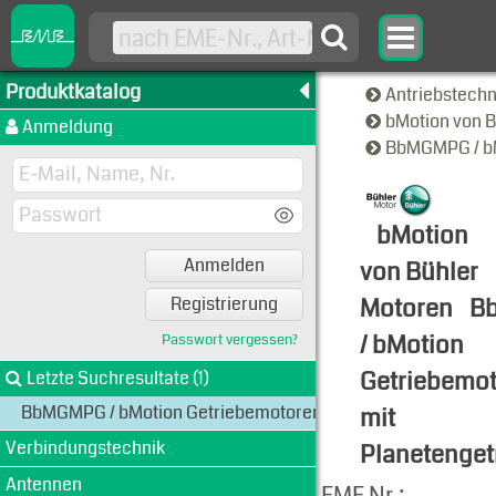
Produktkatalog
Antriebstech
bMotion von 
Anmeldung
BbMGMPG / bM
bMotion
Anmelden
von Bühler
Motoren
B
Registrierung
/ bMotion
Passwort vergessen?
Getriebemo
Letzte Suchresultate (1)
BbMGMPG / bMotion Getriebemotoren mit Planetengetriebe
mit
Verbindungstechnik
Planetenget
Antennen