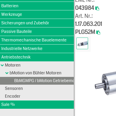
Produkt-An
EME Nr.:
Batterien
043984
Werkzeuge
Art. Nr.:
Sicherungen und Zubehör
1.17.063.201
PLG52M
Passive Bauteile
Thermomechanische Bauelemente
Industrielle Netzwerke
Antriebstechnik
Motoren
bMotion von Bühler Motoren
BbMGMPG / bMotion Getriebemotoren mit Planetenget
Sensoren
Encoder
Sale %