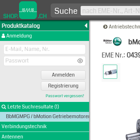
Suche
SHOP.
.CH
Produktkatalog
Antriebstech
Anmeldung
bMo
Produkt
EME Nr.:
043
Anmelden
Registrierung
Passwort vergessen?
Letzte Suchresultate (1)
BbMGMPG / bMotion Getriebemotoren mit Planetengetriebe
Verbindungstechnik
Antennen