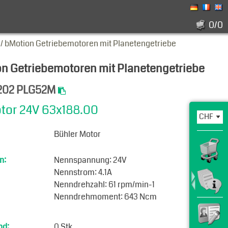
0/0
 bMotion Getriebemotoren mit Planetengetriebe
 Getriebemotoren mit Planetengetriebe
.202 PLG52M
tor 24V 63x188.00
Bühler Motor
n:
Nennspannung: 24V
Nennstrom: 4.1A
Nenndrehzahl: 61 rpm/min-1
Nenndrehmoment: 643 Ncm
nd:
0 Stk.