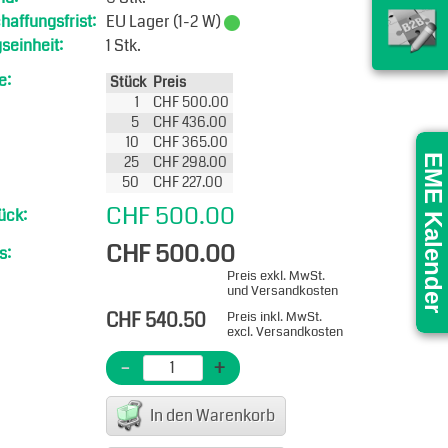
affungsfrist:
EU Lager (1-2 W)
seinheit:
1 Stk.
e:
Stück
Preis
1
CHF 500.00
5
CHF 436.00
10
CHF 365.00
25
CHF 298.00
EME Kalender
50
CHF 227.00
CHF 500.00
ück:
CHF 500.00
s:
Preis exkl. MwSt.
und Versandkosten
CHF 540.50
Preis inkl. MwSt.
excl. Versandkosten
-
+
In den Warenkorb