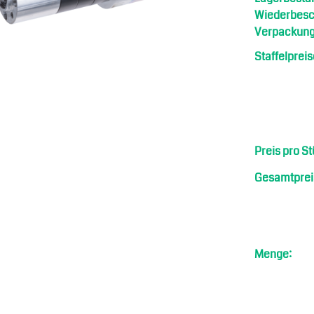
Wiederbesch
Verpackung
Staffelpreis
Preis pro St
Gesamtprei
riebe
Menge: