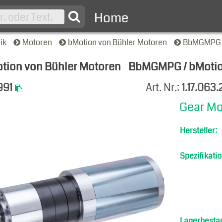
Home
nik
Motoren
bMotion von Bühler Motoren
BbMGMPG /
tion von Bühler Motoren
BbMGMPG / bMotion
-Ansicht
991
Art. Nr.:
1.17.063
Gear Mo
Hersteller:
Spezifikatio
Lagerbesta