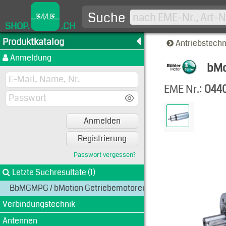
Suche
SHOP.
.CH
Produktkatalog
Antriebstech
Anmeldung
bMo
Produkt
EME Nr.:
044
Anmelden
Registrierung
Passwort vergessen?
Letzte Suchresultate (1)
BbMGMPG / bMotion Getriebemotoren mit Planetengetriebe
Verbindungstechnik
Antennen