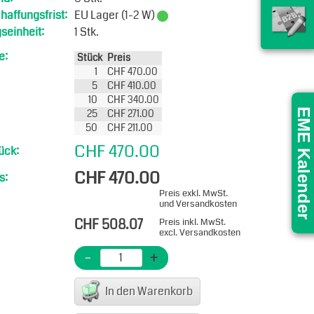
affungsfrist:
EU Lager (1-2 W)
seinheit:
1 Stk.
e:
Stück
Preis
1
CHF 470.00
5
CHF 410.00
10
CHF 340.00
25
CHF 271.00
EME Kalender
50
CHF 211.00
CHF 470.00
ück:
CHF 470.00
s:
Preis exkl. MwSt.
und Versandkosten
CHF 508.07
Preis inkl. MwSt.
excl. Versandkosten
-
+
In den Warenkorb