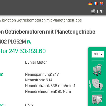
0/0
 bMotion Getriebemotoren mit Planetengetriebe
 Getriebemotoren mit Planetengetriebe
.402 PLG52M
tor 24V 63x189.60
Bühler Motor
n:
Nennspannung: 24V
Nennstrom: 6.1A
Nenndrehzahl: 838 rpm/min-1
Nenndrehmoment: 95 Ncm
nd:
0 Stk.