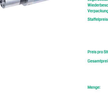
Wiederbesch
Verpackung
Staffelpreis
Preis pro St
Gesamtprei
riebe
Menge: