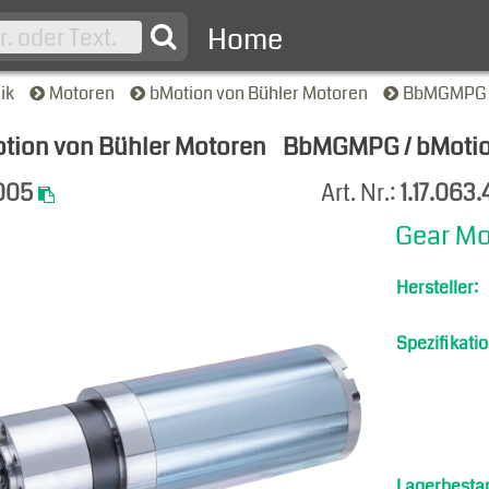
Home
nik
Motoren
bMotion von Bühler Motoren
BbMGMPG /
tion von Bühler Motoren
BbMGMPG / bMotion
-Ansicht
005
Art. Nr.:
1.17.063
Gear Mo
Hersteller:
Spezifikatio
Lagerbesta