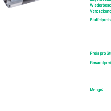
Wiederbesch
Verpackung
Staffelpreis
Preis pro St
Gesamtprei
riebe
Menge: