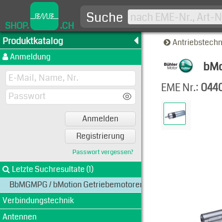
Suche
SHOP.
.CH
Produktkatalog
Antriebstech
Anmeldung
bMo
Produkt
EME Nr.:
044
Anmelden
Registrierung
Passwort vergessen?
Letzte Suchresultate (1)
BbMGMPG / bMotion Getriebemotoren mit Planetengetriebe
Verbindungstechnik
Antennen