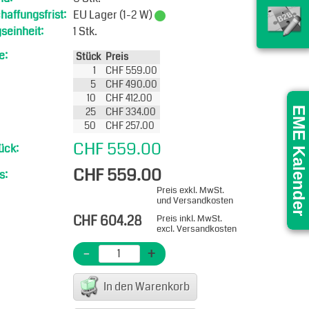
affungsfrist:
EU Lager (1-2 W)
seinheit:
1 Stk.
e:
Stück
Preis
1
CHF 559.00
5
CHF 490.00
10
CHF 412.00
25
CHF 334.00
EME Kalender
50
CHF 257.00
CHF 559.00
ück:
CHF 559.00
s:
Preis exkl. MwSt.
und Versandkosten
CHF 604.28
Preis inkl. MwSt.
excl. Versandkosten
-
+
In den Warenkorb