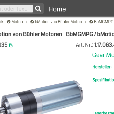
Home
nik
Motoren
bMotion von Bühler Motoren
BbMGMPG /
tion von Bühler Motoren
BbMGMPG / bMotion
-Ansicht
035
Art. Nr.:
1.17.06
Gear Mo
Hersteller:
Spezifikatio
Lagerbesta