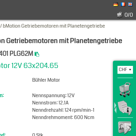
0/0
 bMotion Getriebemotoren mit Planetengetriebe
 Getriebemotoren mit Planetengetriebe
3.401 PLG62M
tor 12V 63x204.65
Bühler Motor
n:
Nennspannung: 12V
Nennstrom: 12.1A
Nenndrehzahl: 124 rpm/min-1
Nenndrehmoment: 600 Ncm
nd:
0 Stk.