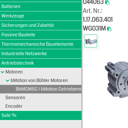
044063
Batterien
Art. Nr.:
Werkzeuge
1.17.063.401
Sicherungen und Zubehör
WG031M
Passive Bauteile
Thermomechanische Bauelemente
Industrielle Netzwerke
Antriebstechnik
Motoren
bMotion von Bühler Motoren
BbMGMSG / bMotion Getriebemotoren mit Schneckeng
Sensoren
Encoder
Sale %