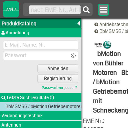
Produktkatalog
Antriebstech
BbMGMSG / bM
Anmeldung
bMotion
von Bühler
Anmelden
Motoren
B
Registrierung
/ bMotion
Passwort vergessen?
Getriebemo
Letzte Suchresultate (1)
mit
BbMGMSG / bMotion Getriebemotoren mit Schneckengetrie
Schneckeng
Verbindungstechnik
Produkt-An
EME Nr.:
Antennen