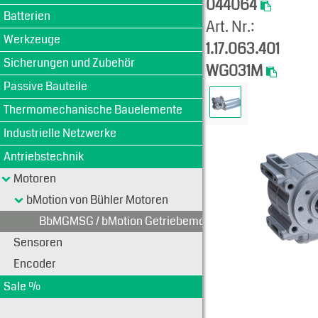
044064
Batterien
Art. Nr.:
Werkzeuge
1.17.063.401
Sicherungen und Zubehör
WG031M
Passive Bauteile
Thermomechanische Bauelemente
Industrielle Netzwerke
Antriebstechnik
Motoren
bMotion von Bühler Motoren
BbMGMSG / bMotion Getriebemotoren mit Schneckeng
Sensoren
Encoder
Sale %