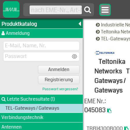
Produktkatalog
Industrielle 
Teltonika Ne
Anmeldung
TEL-Gateways
Teltonika
Anmelden
Networks
T
Gateways /
Registrierung
Gateways
Passwort vergessen?
Produkt-An
Letzte Suchresultate (1)
EME Nr.:
TEL-Gateways / Gateways
045083
Verbindungstechnik
Art. Nr.:
Antennen
TRB143
TRB14300B000