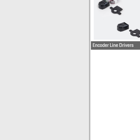
Encoder Line Drivers
HEDL-5605-
A06