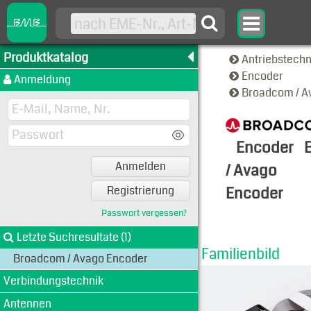
Produktkatalog
Antriebstech
Encoder
Anmeldung
Broadcom / A
Encoder
Anmelden
/ Avago
Encoder
Registrierung
Familien-A
Passwort vergessen?
Letzte Suchresultate (1)
Familienbild
Broadcom / Avago Encoder
Verbindungstechnik
Antennen