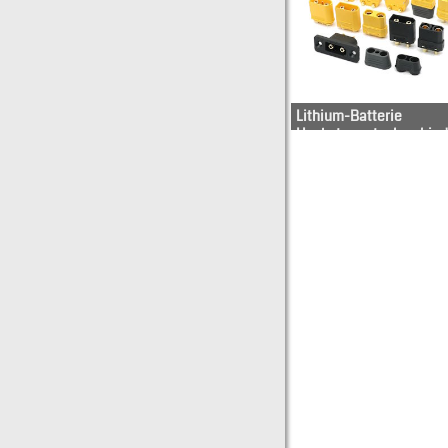
Lithium-Batterie
Hochstromsteckverbind
XT30U-F
XT60L-
XT30U-M
XT90S-F
XT60-F
XT90H-
XT60-M
XT90HW
XT60H-F
XT90PW
XT60H-M
XT90PB
XT60L-F