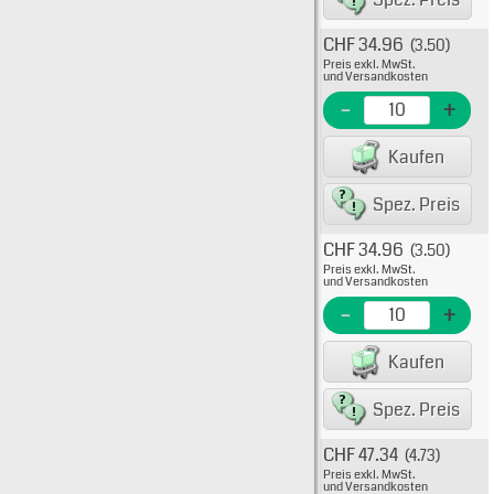
CHF 34.96
(3.50)
Typ: 
Preis exkl. MwSt.
705-4
und Versandkosten
EME N
-
+
EAN/G
Kaufen
80075
Spez. Preis
CHF 34.96
(3.50)
Typ: 
Preis exkl. MwSt.
705-4
und Versandkosten
EME N
-
+
EAN/G
Kaufen
80075
Spez. Preis
CHF 47.34
(4.73)
Typ: 
Preis exkl. MwSt.
705-4
und Versandkosten