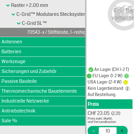
Raster > 2.00 mm
C-Grid™ Modulares Stecksystem 2.54 mm (0.100")
C-Grid SL™
70543-x / Stiftleiste, 1-reihig
Antennen
Batterien
Werkzeuge
An Lager (CH 1-2 T)
Sicherungen und Zubehör
EU Lager (1-2 W)
Passive Bauteile
USA Lager (2-4 W)
Kein Lagerbestand
Thermomechanische Bauelemente
Auf Bestellung
Industrielle Netzwerke
Preis
Produkt
Antriebstechnik
CHF 23.05
(2.31)
Typ: 
Preis exkl. MwSt.
Sale %
705-4
und Versandkosten
EME N
-
+