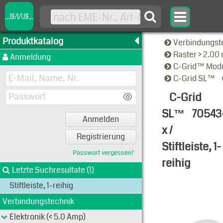
Produktkatalog
Verbindungst
Raster > 2.0
Anmeldung
C-Grid™ Modu
C-Grid SL™
C-Grid
SL™
70543
Anmelden
x /
Registrierung
Stiftleiste, 1-
Passwort vergessen?
reihig
Letzte Suchresultate (1)
Typen-Ansi
Stiftleiste, 1-reihig
Verbindungstechnik
Elektronik (< 5.0 Amp)