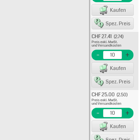
EAN/G
Kaufen
8007
Spez. Preis
CHF 27.41
(2.74)
Typ: 
Preis exkl. MwSt.
705-4
und Versandkosten
EME Nr
-
+
EAN/G
Kaufen
80075
Spez. Preis
CHF 25.00
(2.50)
Typ: 
Preis exkl. MwSt.
705-4
und Versandkosten
EME Nr
-
+
EAN/G
Kaufen
80075
Spez. Preis