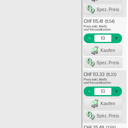
8007
Spez. Preis
CHF 115.41
(11.54)
Typ: 
Preis exkl. MwSt.
705-4
und Versandkosten
EME N
-
+
EAN/G
Kaufen
80075
Spez. Preis
CHF 113.33
(11.33)
Typ: 
Preis exkl. MwSt.
705-4
und Versandkosten
EME N
-
+
EAN/G
Kaufen
8007
Spez. Preis
CHF 25.48
(2.55)