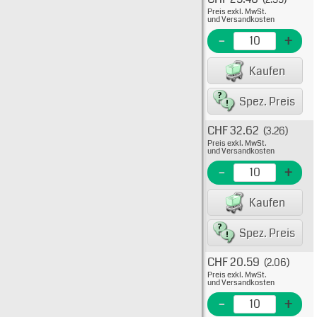
Typ: 
Preis exkl. MwSt.
705-4
und Versandkosten
EME N
-
+
EAN/G
Kaufen
80075
Spez. Preis
CHF 32.62
(3.26)
Typ: 
Preis exkl. MwSt.
705-4
und Versandkosten
EME N
-
+
EAN/G
Kaufen
8007
Spez. Preis
CHF 20.59
(2.06)
Typ: 
Preis exkl. MwSt.
705-4
und Versandkosten
EME N
-
+