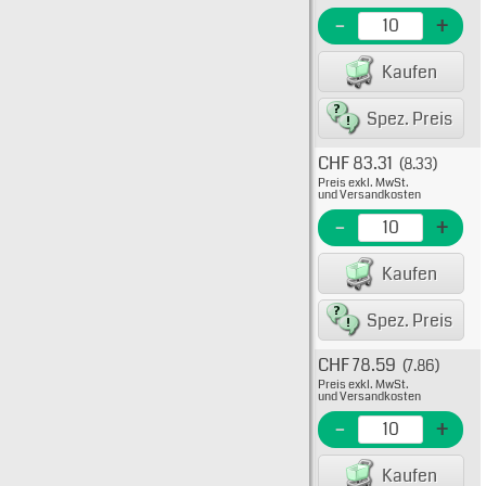
EME N
-
+
EAN/G
Kaufen
8007
Spez. Preis
CHF 83.31
(8.33)
Typ: 7
Preis exkl. MwSt.
705-4
und Versandkosten
EME N
-
+
EAN/G
Kaufen
8007
Spez. Preis
CHF 78.59
(7.86)
Typ: 
Preis exkl. MwSt.
705-4
und Versandkosten
EME N
-
+
EAN/G
Kaufen