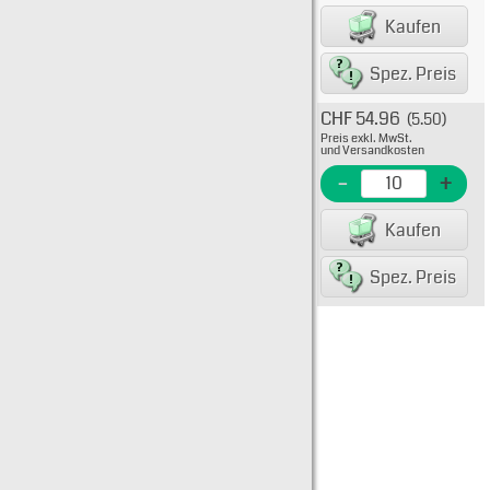
EAN/G
Kaufen
80075
Spez. Preis
CHF 54.96
(5.50)
Typ: 
Preis exkl. MwSt.
705-4
und Versandkosten
EME N
-
+
EAN/G
Kaufen
80075
Spez. Preis