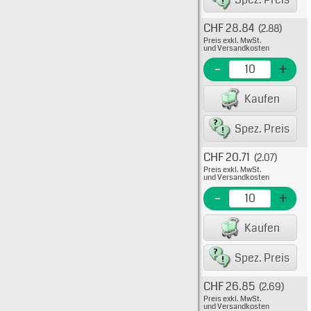
CHF 28.84
(2.88)
Typ: 7
Preis exkl. MwSt.
15-91-
und Versandkosten
EME Nr
-
+
EAN/G
Kaufen
8007
Spez. Preis
CHF 20.71
(2.07)
Typ: 
Preis exkl. MwSt.
15-91-
und Versandkosten
EME N
-
+
EAN/G
Kaufen
8007
Spez. Preis
CHF 26.85
(2.69)
Typ: 
Preis exkl. MwSt.
15-91-
und Versandkosten