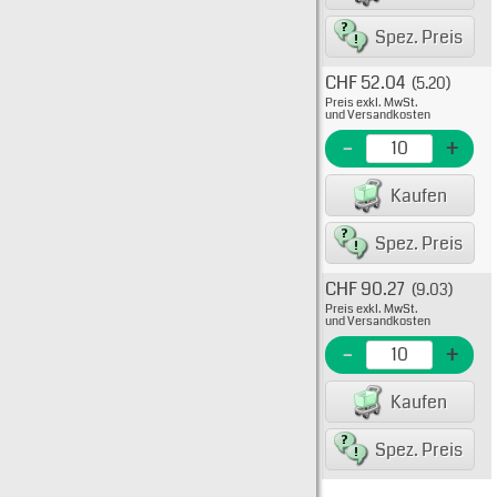
80075
Spez. Preis
CHF 52.04
(5.20)
Typ: 
Preis exkl. MwSt.
15-91-
und Versandkosten
EME Nr
-
+
EAN/G
Kaufen
8007
Spez. Preis
CHF 90.27
(9.03)
Typ: 
Preis exkl. MwSt.
15-91-
und Versandkosten
EME N
-
+
EAN/G
Kaufen
80075
Spez. Preis