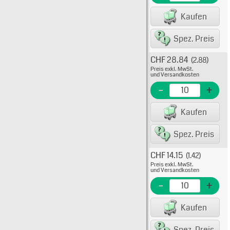
EAN/G
Kaufen
8007
Spez. Preis
CHF 28.84
(2.88)
Typ: 7
Preis exkl. MwSt.
15-91
und Versandkosten
EME N
-
+
EAN/G
Kaufen
8007
Spez. Preis
CHF 14.15
(1.42)
Typ: 
Preis exkl. MwSt.
15-91-
und Versandkosten
EME N
-
+
EAN/G
Kaufen
8007
Spez. Preis