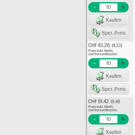
EME N
-
+
EAN/G
Kaufen
80075
Spez. Preis
CHF 43.26
(4.33)
Typ: 
Preis exkl. MwSt.
15-91
und Versandkosten
EME N
-
+
EAN/G
Kaufen
8007
Spez. Preis
CHF 91.42
(9.14)
Typ: 
Preis exkl. MwSt.
15-91
und Versandkosten
EME N
-
+
EAN/G
Kaufen