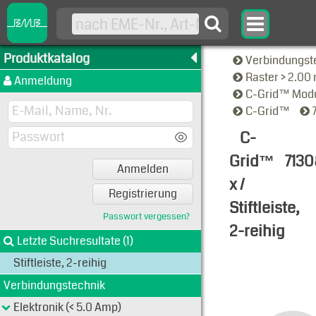
Produktkatalog
Verbindungst
Raster > 2.0
Anmeldung
C-Grid™ Modu
C-Grid™
C-
Grid™
7130
Anmelden
x /
Registrierung
Stiftleiste,
Passwort vergessen?
2-reihig
Letzte Suchresultate (1)
Typen-Ansi
Stiftleiste, 2-reihig
Verbindungstechnik
Elektronik (< 5.0 Amp)