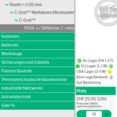
Raster > 2.00 mm
C-Grid™ Modulares Stecksystem 2.54 mm (0.100")
C-Grid™
71308-x / Stiftleiste, 2-reihig
Antennen
Batterien
Werkzeuge
An Lager (CH 1-2 T)
Sicherungen und Zubehör
EU Lager (1-2 W)
Passive Bauteile
USA Lager (2-4 W)
Kein Lagerbestand
Thermomechanische Bauelemente
Auf Bestellung
Industrielle Netzwerke
Preis
Produkt
Antriebstechnik
CHF 25.00
(2.50)
Typ: 
Preis exkl. MwSt.
Sale %
15-91
und Versandkosten
EME Nr
-
+