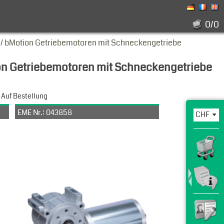
0/0
 bMotion Getriebemotoren mit Schneckengetriebe
n Getriebemotoren mit Schneckengetriebe
Auf Bestellung
EME Nr.: 043858
31P
Art. Nr.: 1.17.063.201 WG031M