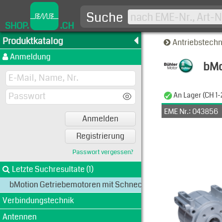
Suche
SHOP.
.CH
Produktkatalog
Antriebstech
Anmeldung
bMo
Typen-A
An Lager (CH 1-
EME Nr.: 043856
Anmelden
Art
Registrierung
Passwort vergessen?
Letzte Suchresultate (1)
bMotion Getriebemotoren mit Schneckengetriebe
Verbindungstechnik
Antennen