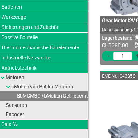
Batterien
Werkzeuge
Gear Motor 12V 
Sicherungen und Zubehör
Nennspannung: 12
Nennstrom: 8.4A
Passive Bauteile
Lagerbestand:
Nenndrehzahl: 33
Pr
CHF 396.00
Nenndrehmoment:
Thermomechanische Bauelemente
u
-
Industrielle Netzwerke
Antriebstechnik
Stück
Preis
1
CHF 396.0
EME Nr.: 043859
Motoren
5
CHF 343.00
Art
bMotion von Bühler Motoren
10
CHF 262.00
25
CHF 193.00
BbMGMSG / bMotion Getriebemotoren mit Schneckeng
50
CHF 161.00
Sensoren
Encoder
Sale %