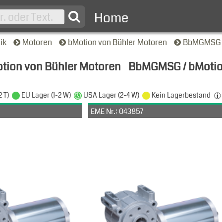
Home
nik
Motoren
bMotion von Bühler Motoren
BbMGMSG /
tion von Bühler Motoren
BbMGMSG / bMotio
nsicht
2 T)
EU Lager (1-2 W)
USA Lager (2-4 W)
Kein Lagerbestand
EME Nr.: 043857
. Nr.: 1.17.063.201 WG031P
Art. Nr.: 1.17.063.201 WG0