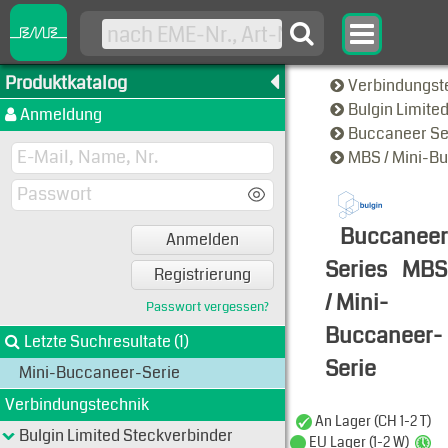
Produktkatalog
Verbindungst
Bulgin Limite
Anmeldung
Buccaneer Se
MBS / Mini-B
Buccaneer
Anmelden
Series
MBS
Registrierung
/ Mini-
Passwort vergessen?
Buccaneer-
Letzte Suchresultate (1)
Serie
Mini-Buccaneer-Serie
Typen-Ansi
Verbindungstechnik
An Lager (CH 1-2 T)
Bulgin Limited Steckverbinder
EU Lager (1-2 W)