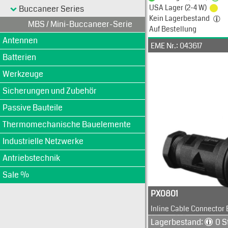
USA Lager (2-4 W)
Buccaneer Series
Kein Lagerbestand
MBS / Mini-Buccaneer-Serie
Auf Bestellung
Antennen
EME Nr.: 043617
Batterien
Werkzeuge
Sicherungen und Zubehör
Passive Bauteile
Thermomechanische Bauelemente
Industrielle Netzwerke
Antriebstechnik
Sale %
PX0801
Inline Cable Connector
Länge: 61.5 mm
Lagerbestand:
0 S
Schutzart: IP68