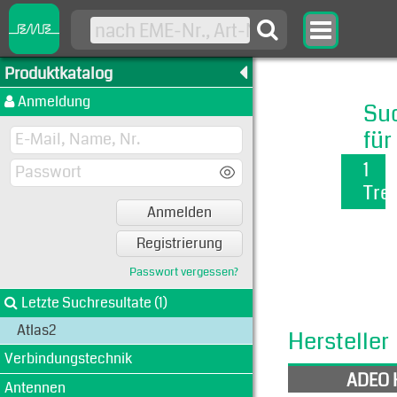
Produktkatalog
Anmeldung
Suc
für 
1
Tref
Anmelden
Registrierung
Passwort vergessen?
Letzte Suchresultate (1)
Atlas2
Hersteller
Verbindungstechnik
ADEO 
Antennen