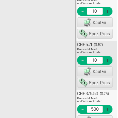
Preis exkl. MwSt.
555-6
und Versandkosten
EME N
-
+
EAN/G
Kaufen
8007
Spez. Preis
CHF 5.71
(0.57)
Typ: 
Preis exkl. MwSt.
555-6
und Versandkosten
EME N
-
+
EAN/G
Kaufen
80075
Spez. Preis
CHF 375.50
(0.75)
Typ: 
Preis exkl. MwSt.
TR50
und Versandkosten
555-6
-
+
EME N