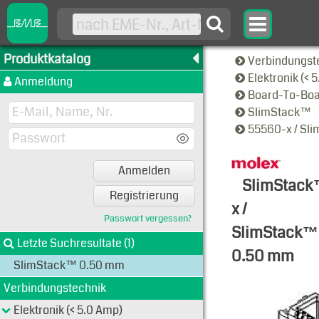
Produktkatalog
Verbindungst
Elektronik (< 
Anmeldung
Board-To-Bo
SlimStack™
55560-x / Sl
Anmelden
SlimStac
Registrierung
x /
Passwort vergessen?
SlimStack™
Letzte Suchresultate (1)
0.50 mm
SlimStack™ 0.50 mm
Typen-Ansi
Verbindungstechnik
Elektronik (< 5.0 Amp)