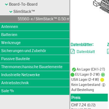
Board-To-Board
SlimStack™
55560-x / SlimStack™ 0.50 mm
Antennen
Batterien
Werkzeuge
Datenblätter:
Sicherungen und Zubehör
Datenblatt
Passive Bauteile
Thermomechanische Bauelemente
An Lager (CH 1-2 T)
Industrielle Netzwerke
EU Lager (1-2 W)
USA Lager (2-4 W)
Antriebstechnik
Kein Lagerbestand
Auf Bestellung
Sale %
Preis
Produkt
CHF 7.24
(0.72)
Typ: 