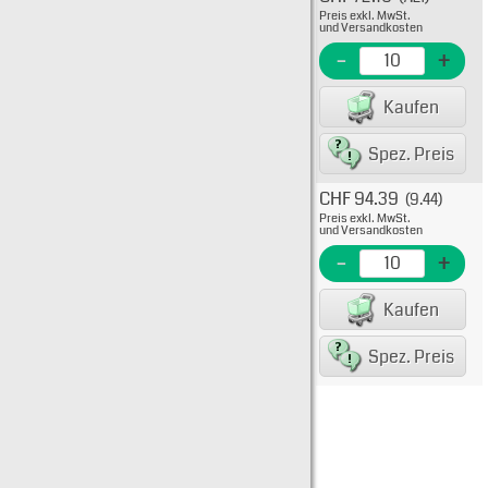
Preis exkl. MwSt.
733-6
und Versandkosten
EME N
-
+
EAN/G
Kaufen
80075
Spez. Preis
CHF 94.39
(9.44)
Typ: 
Preis exkl. MwSt.
733-6
und Versandkosten
EME N
-
+
EAN/G
Kaufen
88498
Spez. Preis