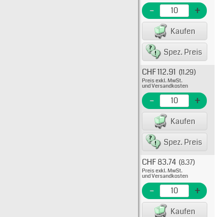
EME N
-
+
EAN/G
Kaufen
80075
Spez. Preis
CHF 112.91
(11.29)
Typ: 
Preis exkl. MwSt.
733-6
und Versandkosten
EME N
-
+
EAN/G
Kaufen
8007
Spez. Preis
CHF 83.74
(8.37)
Typ: 
Preis exkl. MwSt.
733-6
und Versandkosten
EME N
-
+
EAN/G
Kaufen