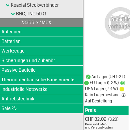
Koaxial Steckverbinder
BNC, TNC 50 Ω
73366-x / MCX
Antennen
Batterien
Werkzeuge
Sicherungen und Zubehör
Passive Bauteile
An Lager (CH 1-2 T)
Thermomechanische Bauelemente
EU Lager (1-2 W)
Industrielle Netzwerke
USA Lager (2-4 W)
Kein Lagerbestand
Antriebstechnik
Auf Bestellung
Sale %
Preis
Produkt
CHF 82.02
(8.20)
Typ: 
Preis exkl. MwSt.
733-6
und Versandkosten