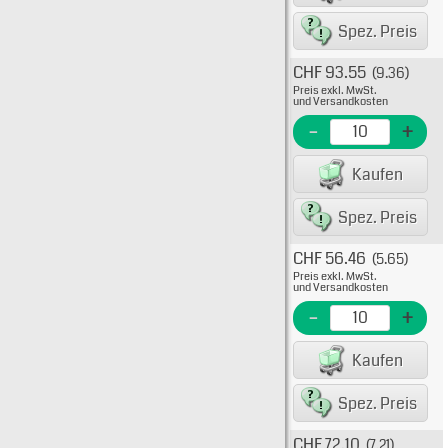
80075
Spez. Preis
CHF 93.55
(9.36)
Typ: 
Preis exkl. MwSt.
733-6
und Versandkosten
EME N
-
+
EAN/G
Kaufen
82235
Spez. Preis
CHF 56.46
(5.65)
Typ: 
Preis exkl. MwSt.
733-6
und Versandkosten
EME N
-
+
EAN/G
Kaufen
Spez. Preis
CHF 72.10
(7.21)
Typ: 