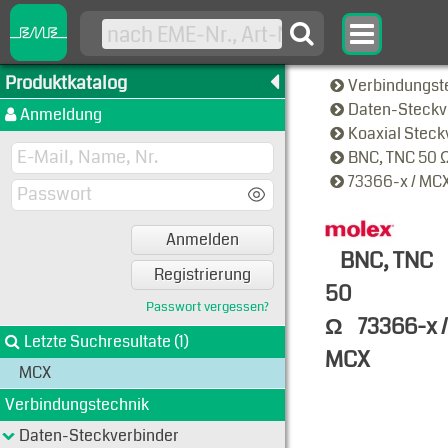
Produktkatalog
Verbindungst
Daten-Steckv
Anmeldung
Koaxial Steck
BNC, TNC 50 
73366-x / MC
Anmelden
BNC, TNC
Registrierung
50
Passwort vergessen?
Ω
73366-x /
Letzte Suchresultate (1)
MCX
MCX
Typen-Ansi
Verbindungstechnik
Daten-Steckverbinder