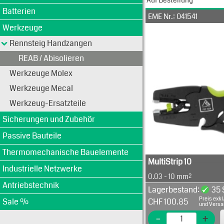
Auf Bestellung
Batterien
EME Nr.: 041541
Werkzeuge
Rennsteig Handzangen
REAB / Abisolieren
Werkzeuge Molex
Werkzeuge Mecal
Werkzeug-Ersatzteile
Sicherungen und Zubehör
Passive Bauteile
Thermomechanische Bauelemente
MultiStrip 10
Industrielle Netzwerke
0.03 - 10 mm²
Antriebstechnik
Lagerbestand:
35 
verbesserte Messergeom
Preis exkl
Sale %
CHF 100.85
und langlebiger
und Vers
optimierte Griffgestaltu
-
+
Schutzfunktion für Kabe