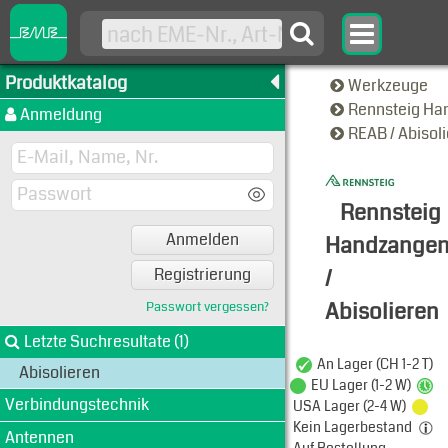
Produktkatalog
Werkzeuge
Rennsteig H
Anmeldung
REAB / Abisol
Rennsteig
Anmelden
Handzange
/
Registrierung
Abisolieren
Passwort vergessen?
Typen-Ansi
Letzte Suchresultate (1)
An Lager (CH 1-2 T)
Abisolieren
EU Lager (1-2 W)
Verbindungstechnik
USA Lager (2-4 W)
Kein Lagerbestand
Antennen