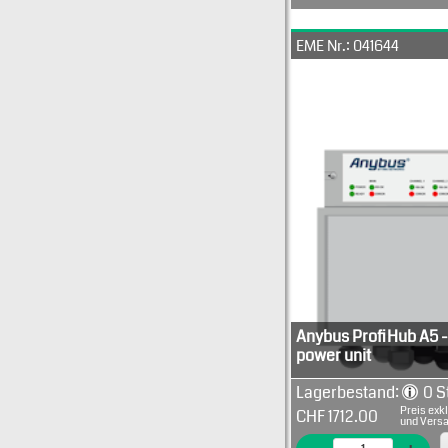
Stück
Preis
1
CHF 1580.000
EME Nr.: 041644
Anybus ProfiHub A5 -
power unit
5-channel spur repeater
Lagerbestand:
0 S
65 rated
Preis exk
CHF 1712.00
With internal AC/DC conv
und Vers
230V.