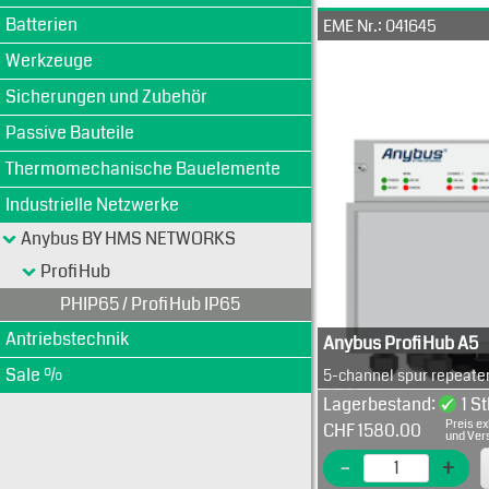
Batterien
EME Nr.: 041645
Werkzeuge
Sicherungen und Zubehör
Passive Bauteile
Thermomechanische Bauelemente
Industrielle Netzwerke
Anybus BY HMS NETWORKS
ProfiHub
PHIP65 / ProfiHub IP65
Antriebstechnik
Anybus ProfiHub A5
Sale %
5-channel spur repeate
IP 65 rated.
Lagerbestand:
1 St
Preis ex
CHF 1580.00
und Ver
-
+