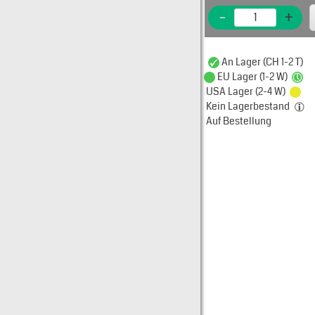
-
+
Stück
Preis
1
CHF 112.000
An Lager (CH 1-2 T)
EU Lager (1-2 W)
USA Lager (2-4 W)
Kein Lagerbestand
Auf Bestellung