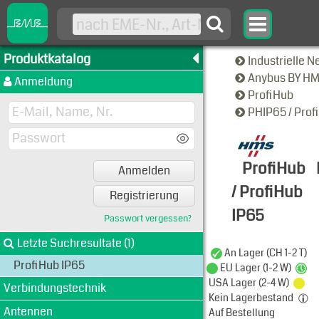
Produktkatalog
Industrielle 
Anybus BY H
Anmeldung
ProfiHub
PHIP65 / Prof
ProfiHub
Anmelden
/ ProfiHub
Registrierung
IP65
Passwort vergessen?
Typen-Ansi
Letzte Suchresultate (1)
An Lager (CH 1-2 T)
ProfiHub IP65
EU Lager (1-2 W)
USA Lager (2-4 W)
Verbindungstechnik
Kein Lagerbestand
Antennen
Auf Bestellung