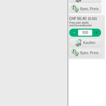
88719
Spez. Preis
CHF 56.40
(0.56)
Typ: 
Preis exkl. MwSt.
469-9
und Versandkosten
EME N
-
+
EAN/G
Kaufen
88719
Spez. Preis