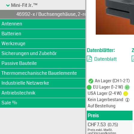
Mini-Fit Jr.™
46992-x / Buchsengehäuse, 2-reihig
Antennen
Batterien
Werkzeuge
Datenblätter:
Sicherungen und Zubehör
Datenblatt
Passive Bauteile
Thermomechanische Bauelemente
An Lager (CH 1-2 T)
Industrielle Netzwerke
EU Lager (1-2 W)
Antriebstechnik
USA Lager (2-4 W)
Kein Lagerbestand
Sale %
Auf Bestellung
Preis
Produkt
CHF 7.53
(0.75)
Typ: 
Preis exkl. MwSt.
469-9
und Versandkosten