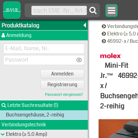
Produktkatalog
Verbindungst
Elektro (≥ 5.
Anmeldung
46992-x / Bu
Mini-Fit
Anmelden
Jr.™
46992
x /
Registrierung
Buchsengeh
Passwort vergessen?
2-reihig
Letzte Suchresultate (1)
Buchsengehäuse, 2-reihig
Typen-Ansi
Verbindungstechnik
Elektro (≥ 5.0 Amp)