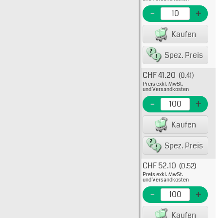
EME N
-
+
EAN/G
Kaufen
88719
Spez. Preis
CHF 41.20
(0.41)
Typ: 
Preis exkl. MwSt.
469-9
und Versandkosten
EME N
-
+
EAN/G
Kaufen
88719
Spez. Preis
CHF 52.10
(0.52)
Typ: 
Preis exkl. MwSt.
469-9
und Versandkosten
EME N
-
+
EAN/G
Kaufen