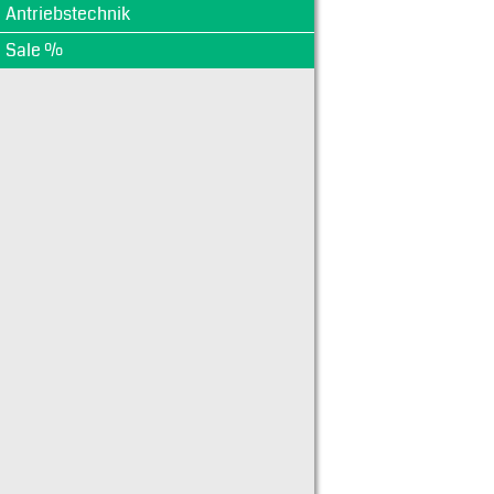
PV-15A10F
PV-20A1
Antriebstechnik
PV-160A-
PV-2A10
01XL-12
PV-6A10
Sale %
PV-1A10F