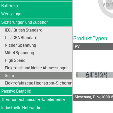
Batterien
Werkzeuge
Sicherungen und Zubehör
IEC / British Standard
UL / CSA Standard
Produkt Typen
Nieder Spannung
PV
Mittel Spannung
High Speed
Elektronik und kleine Abmessungen
Solar
Elektrofahrzeug Hochstrom-Sicherungen
Passive Bauteile
Sicherung, Flink, 1000 
Thermomechanische Bauelemente
PV-10A10F
PV-200
Industrielle Netzwerke
PV-12A10F
1XL-15