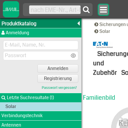
Produktkatalog
Sicherungen 
Solar
Anmeldung
Sicherung
und
Anmelden
Zubehör
So
Registrierung
Familien-A
Passwort vergessen?
Familienbild
Letzte Suchresultate (1)
Solar
Verbindungstechnik
Antennen