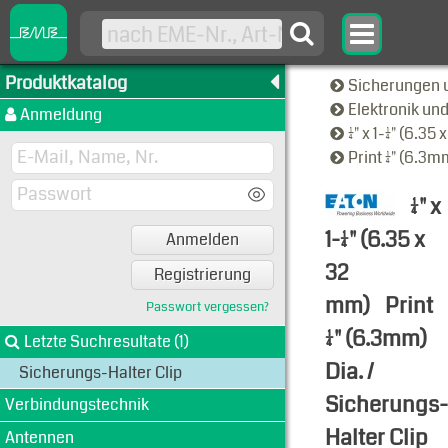
Produktkatalog
Sicherungen 
Elektronik u
Anmeldung
1/4" x 1-1/4" (6.
Print 1/4" (6.3
1/4" x
1-1/4" (6.35 x
Anmelden
32
Registrierung
mm)
Print
Passwort vergessen?
1/4" (6.3mm)
Letzte Suchresultate (1)
Dia. /
Sicherungs-Halter Clip
Sicherungs-
Verbindungstechnik
Halter Clip
Antennen