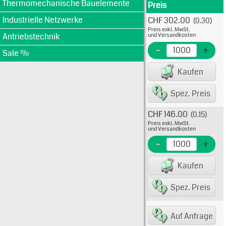
Thermomechanische Bauelemente
Preis
Produkt
Industrielle Netzwerke
CHF 302.00
(0.30)
Typ:
Preis exkl. MwSt.
1A112
Antriebstechnik
und Versandkosten
EME N
-
+
Sale %
EAN/G
Kaufen
Spez. Preis
CHF 146.00
(0.15)
Typ:
Preis exkl. MwSt.
1A112
und Versandkosten
EME N
-
+
EAN/G
Kaufen
Spez. Preis
Typ: 
Auf Anfrage
Siche