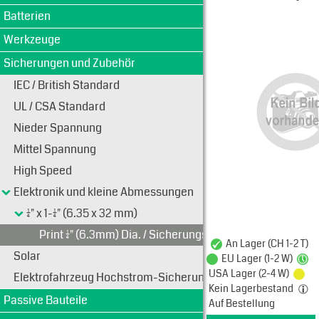
Typen-Ansi
Batterien
Werkzeuge
Sicherungen und Zubehör
IEC / British Standard
UL / CSA Standard
Nieder Spannung
Mittel Spannung
High Speed
Elektronik und kleine Abmessungen
1/4" x 1-1/4" (6.35 x 32 mm)
Print 1/4" (6.3mm) Dia. / Sicherungs-Halter Clip
An Lager (CH 1-2 T)
Solar
EU Lager (1-2 W)
USA Lager (2-4 W)
Elektrofahrzeug Hochstrom-Sicherungen
Kein Lagerbestand
Passive Bauteile
Auf Bestellung