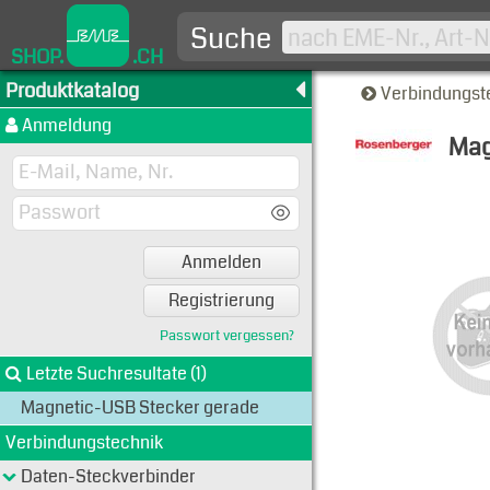
Suche
SHOP.
.CH
Produktkatalog
Verbindungst
Anmeldung
Mag
Typen-A
Anmelden
Registrierung
Passwort vergessen?
Letzte Suchresultate (1)
Magnetic-USB Stecker gerade
Verbindungstechnik
Daten-Steckverbinder