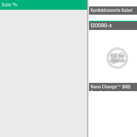
Sale %
Konfektionierte Kabel
1200860192
1200865
120090-x
1200860206
1200868
Nano Change™ (M8)
Kupplung
1200900037