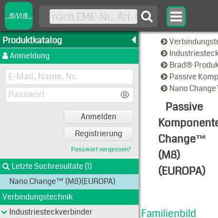
Produktkatalog
Verbindungst
Industriestec
Anmeldung
Brad® Produ
Passive Kom
Nano Change
Passive
Anmelden
Komponent
Registrierung
Change™
Passwort vergessen?
(M8)
Letzte Suchresultate (1)
(EUROPA)
Nano Change™ (M8)(EUROPA)
Familien-A
Verbindungstechnik
Industriesteckverbinder
Familienbild