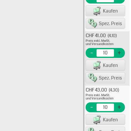
EME N
Kaufen
EAN/G
Spez. Preis
CHF 41.00
(4.10)
Typ: 
Preis exkl. MwSt.
22x5
und Versandkosten
C22G
-
+
EME N
Kaufen
EAN/G
Spez. Preis
CHF 43.00
(4.30)
Typ: 
Preis exkl. MwSt.
22x5
und Versandkosten
C22G
-
+
EME N
Kaufen
EAN/G