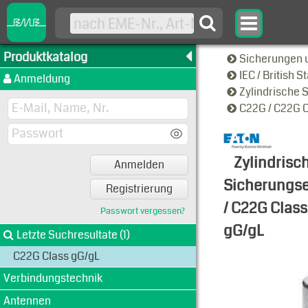
Produktkatalog
Sicherungen 
IEC / British 
Anmeldung
Zylindrische 
C22G / C22G 
Zylindrisc
Anmelden
Sicherungse
Registrierung
/ C22G Class
Passwort vergessen?
gG/gL
Letzte Suchresultate (1)
Typen-Ansi
C22G Class gG/gL
Verbindungstechnik
Antennen