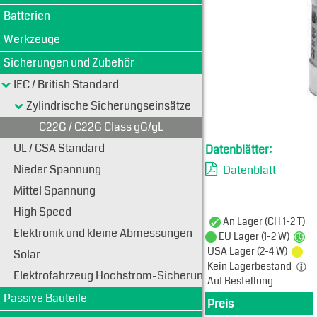
Batterien
Werkzeuge
Sicherungen und Zubehör
IEC / British Standard
Zylindrische Sicherungseinsätze
C22G / C22G Class gG/gL
UL / CSA Standard
Datenblätter:
Nieder Spannung
Datenblatt
Mittel Spannung
High Speed
An Lager (CH 1-2 T)
Elektronik und kleine Abmessungen
EU Lager (1-2 W)
USA Lager (2-4 W)
Solar
Kein Lagerbestand
Elektrofahrzeug Hochstrom-Sicherungen
Auf Bestellung
Passive Bauteile
Preis
Produkt