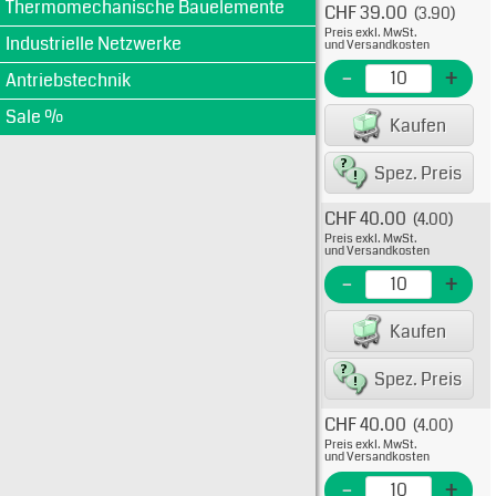
Thermomechanische Bauelemente
CHF 39.00
(3.90)
Typ: 
Preis exkl. MwSt.
22x5
Industrielle Netzwerke
und Versandkosten
C22G
-
+
Antriebstechnik
EME N
Sale %
Kaufen
EAN/G
Spez. Preis
CHF 40.00
(4.00)
Typ: 
Preis exkl. MwSt.
22x5
und Versandkosten
C22G
-
+
EME N
Kaufen
EAN/G
Spez. Preis
CHF 40.00
(4.00)
Typ: 
Preis exkl. MwSt.
22x5
und Versandkosten
C22G
-
+