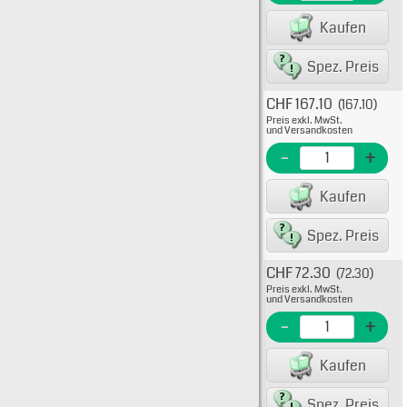
EAN/G
Kaufen
Spez. Preis
CHF 167.10
(167.10)
Typ: 
Preis exkl. MwSt.
FWX-
und Versandkosten
EME N
-
+
EAN/G
Kaufen
Spez. Preis
CHF 72.30
(72.30)
Typ: 
Preis exkl. MwSt.
FWX-
und Versandkosten
EME N
-
+
EAN/G
Kaufen
Spez. Preis