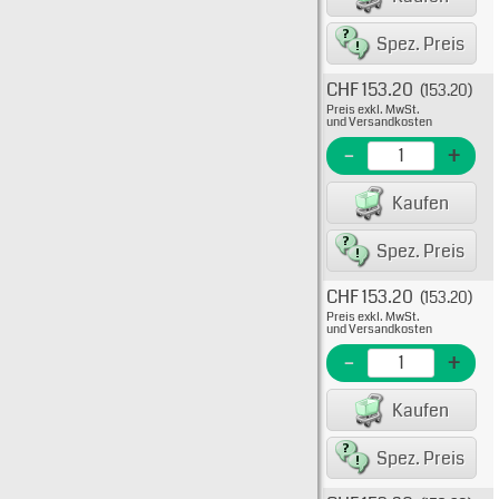
Spez. Preis
CHF 153.20
(153.20)
Typ: 
Preis exkl. MwSt.
FWX-
und Versandkosten
EME N
-
+
EAN/G
Kaufen
Spez. Preis
CHF 153.20
(153.20)
Typ: 
Preis exkl. MwSt.
FWX-
und Versandkosten
EME N
-
+
EAN/G
Kaufen
Spez. Preis