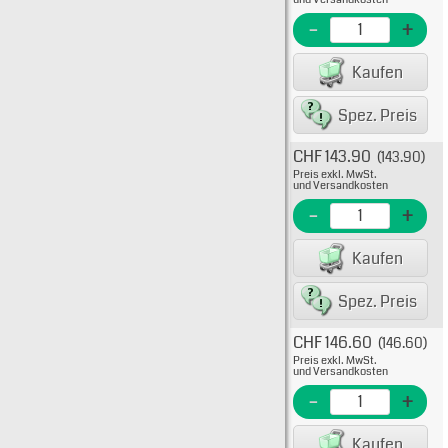
EME N
-
+
EAN/G
Kaufen
Spez. Preis
CHF 143.90
(143.90)
Typ: 
Preis exkl. MwSt.
FWX-
und Versandkosten
EME N
-
+
EAN/G
Kaufen
Spez. Preis
CHF 146.60
(146.60)
Typ: 
Preis exkl. MwSt.
FWX-
und Versandkosten
EME N
-
+
EAN/G
Kaufen