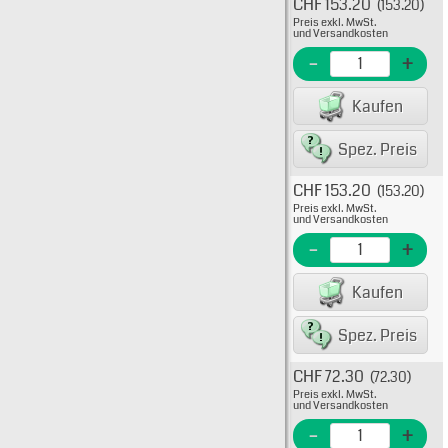
CHF 153.20
(153.20)
Typ: 
Preis exkl. MwSt.
FWX-
und Versandkosten
EME N
-
+
EAN/G
Kaufen
Spez. Preis
CHF 153.20
(153.20)
Typ: 
Preis exkl. MwSt.
FWX-
und Versandkosten
EME N
-
+
EAN/G
Kaufen
Spez. Preis
CHF 72.30
(72.30)
Typ: 
Preis exkl. MwSt.
FWX-
und Versandkosten
EME N
-
+