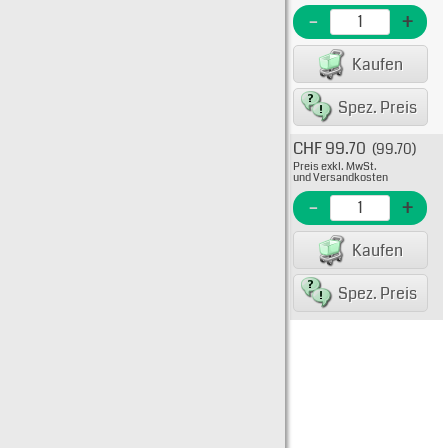
EME N
-
+
EAN/G
Kaufen
Spez. Preis
CHF 99.70
(99.70)
Typ: 
Preis exkl. MwSt.
FWX-
und Versandkosten
EME N
-
+
EAN/G
Kaufen
Spez. Preis