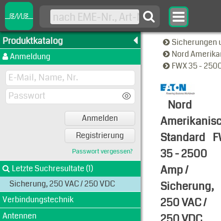
Produktkatalog
Sicherungen 
Nord Amerika
Anmeldung
FWX 35 - 2500
Nord
Anmelden
Amerikanis
Standard
F
Registrierung
35 - 2500
Passwort vergessen?
Amp /
Letzte Suchresultate (1)
Sicherung, 250 VAC / 250 VDC
Sicherung,
Verbindungstechnik
250 VAC /
Antennen
250 VDC