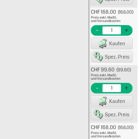
CHF 168.00
(168.00)
Typ: 
Preis exkl. MwSt.
FWX-
und Versandkosten
EME N
-
+
EAN/G
Kaufen
Spez. Preis
CHF 99.60
(99.60)
Typ: 
Preis exkl. MwSt.
FWX-
und Versandkosten
EME N
-
+
EAN/G
Kaufen
Spez. Preis
CHF 168.00
(168.00)
Typ: 
Preis exkl. MwSt.
FWX-
und Versandkosten