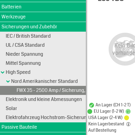
Batterien
Typen-Ansi
Werkzeuge
Sicherungen und Zubehör
IEC / British Standard
UL / CSA Standard
Nieder Spannung
Mittel Spannung
High Speed
Nord Amerikanischer Standard
FWX 35 - 2500 Amp / Sicherung, 250 VAC / 250 VDC
Elektronik und kleine Abmessungen
An Lager (CH 1-2 T)
Solar
EU Lager (1-2 W)
Elektrofahrzeug Hochstrom-Sicherungen
USA Lager (2-4 W)
Kein Lagerbestand
Passive Bauteile
Auf Bestellung