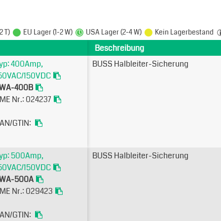
2 T)
EU Lager (1-2 W)
USA Lager (2-4 W)
Kein Lagerbestand
Beschreibung
yp: 400Amp,
BUSS Halbleiter-Sicherung
50VAC/150VDC
WA-400B
ME Nr.: 024237
AN/GTIN:
yp: 500Amp,
BUSS Halbleiter-Sicherung
50VAC/150VDC
WA-500A
ME Nr.: 029423
AN/GTIN: