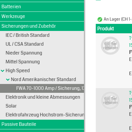
Batterien
Werkzeuge
An Lager (CH 1-
Sicherungen und Zubehör
Produkt
IEC / British Standard
T
UL / CSA Standard
1
F
Nieder Spannung
E
Mittel Spannung
High Speed
E
Nord Amerikanischer Standard
FWA 70-1000 Amp / Sicherung, 130 VAC / 130 VDC
T
Elektronik und kleine Abmessungen
1
Solar
F
E
Elektrofahrzeug Hochstrom-Sicherungen
Passive Bauteile
E