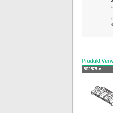
5
E
E
8
Produkt Ver
502578-x