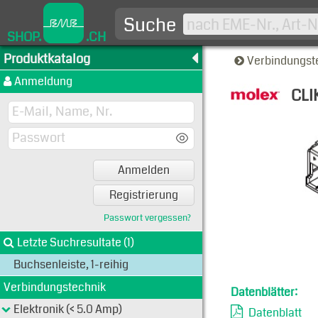
Suche
SHOP.
.CH
Produktkatalog
Verbindungst
Anmeldung
CLI
Typen-A
Anmelden
Registrierung
Passwort vergessen?
Letzte Suchresultate (1)
Buchsenleiste, 1-reihig
Verbindungstechnik
Datenblätter:
Elektronik (< 5.0 Amp)
Datenblatt