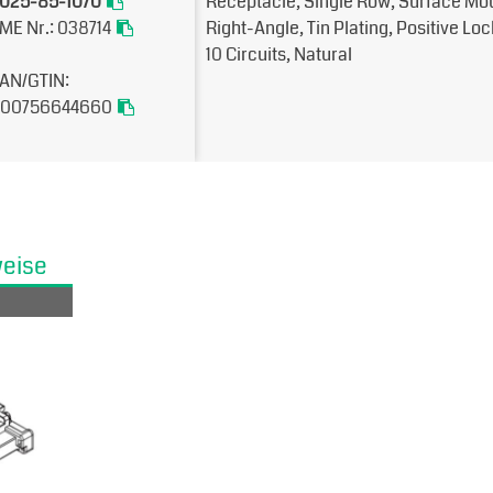
025-85-1070
Receptacle, Single Row, Surface Mo
ME Nr.: 038714
Right-Angle, Tin Plating, Positive Loc
10 Circuits, Natural
AN/GTIN:
00756644660
weise