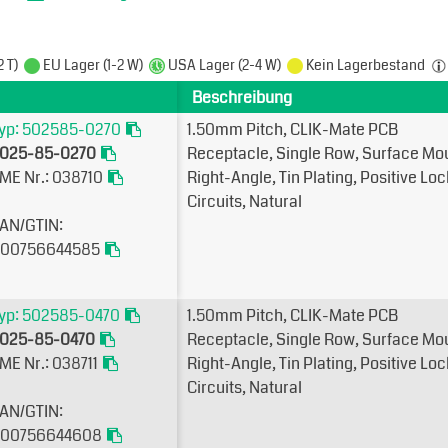
2 T)
EU Lager (1-2 W)
USA Lager (2-4 W)
Kein Lagerbestand
Beschreibung
yp: 502585-0270
1.50mm Pitch, CLIK-Mate PCB
025-85-0270
Receptacle, Single Row, Surface Mo
ME Nr.: 038710
Right-Angle, Tin Plating, Positive Loc
Circuits, Natural
AN/GTIN:
00756644585
yp: 502585-0470
1.50mm Pitch, CLIK-Mate PCB
025-85-0470
Receptacle, Single Row, Surface Mo
ME Nr.: 038711
Right-Angle, Tin Plating, Positive Loc
Circuits, Natural
AN/GTIN:
00756644608