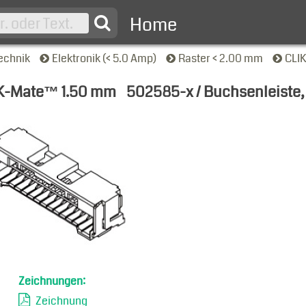
Home
echnik
Elektronik (< 5.0 Amp)
Raster < 2.00 mm
CLI
K-Mate™ 1.50 mm
502585-x / Buchsenleiste, 
nsicht
Zeichnungen:
Zeichnung