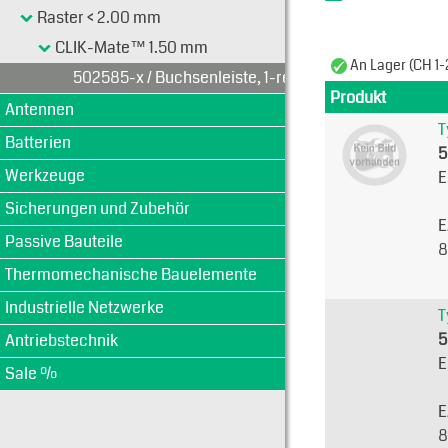
Raster < 2.00 mm
CLIK-Mate™ 1.50 mm
An Lager (CH 1-
502585-x / Buchsenleiste, 1-reihig
Produkt
Antennen
T
Batterien
5
Werkzeuge
E
Sicherungen und Zubehör
E
Passive Bauteile
8
Thermomechanische Bauelemente
Industrielle Netzwerke
T
5
Antriebstechnik
E
Sale %
E
8