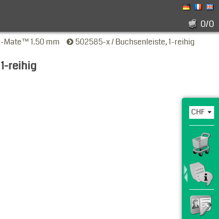
0/0
K-Mate™ 1.50 mm
502585-x / Buchsenleiste, 1-reihig
1-reihig