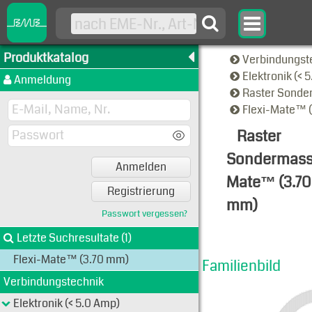
Produktkatalog
Verbindungst
Elektronik (< 
Anmeldung
Raster Sond
Flexi-Mate™ 
Raster
Sondermas
Anmelden
Mate™ (3.70
Registrierung
mm)
Passwort vergessen?
Familien-A
Letzte Suchresultate (1)
Flexi-Mate™ (3.70 mm)
Familienbild
Verbindungstechnik
Elektronik (< 5.0 Amp)