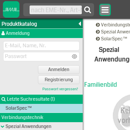
Produktkatalog
Verbindungst
Spezial Anw
Anmeldung
SolarSpec™
Spezial
Anwendung
Familien-A
Anmelden
Registrierung
Familienbild
Passwort vergessen?
Letzte Suchresultate (1)
SolarSpec™
Verbindungstechnik
Spezial Anwendungen