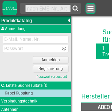
Produktkatalog
Anmeldung
Suc
für 
1
Tref
Anmelden
Registrierung
Passwort vergessen?
Letzte Suchresultate (1)
Kabel Kupplung
Hersteller
Verbindungstechnik
ADEO 
Antennen