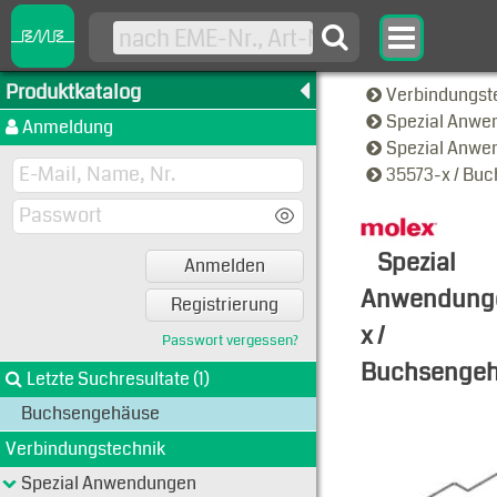
Produktkatalog
Verbindungst
Spezial Anw
Anmeldung
Spezial Anw
35573-x / Bu
Spezial
Anmelden
Anwendung
Registrierung
x /
Passwort vergessen?
Buchsenge
Letzte Suchresultate (1)
Typen-Ansi
Buchsengehäuse
Verbindungstechnik
Spezial Anwendungen