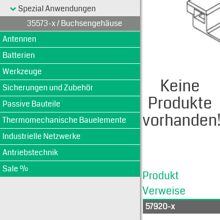
Spezial Anwendungen
35573-x / Buchsengehäuse
Antennen
Batterien
Werkzeuge
Keine
Sicherungen und Zubehör
Produkte
Passive Bauteile
vorhanden
Thermomechanische Bauelemente
Industrielle Netzwerke
Antriebstechnik
Sale %
Produkt
Verweise
57920-x