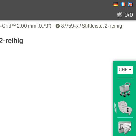
0/0
li-Grid™ 2.00 mm (0.79")
87759-x / Stiftleiste, 2-reihig
 2-reihig