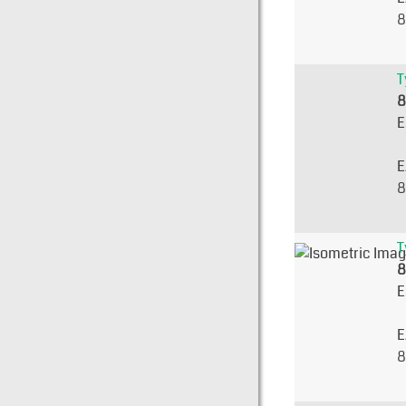
8
T
8
E
E
8
T
8
E
E
8