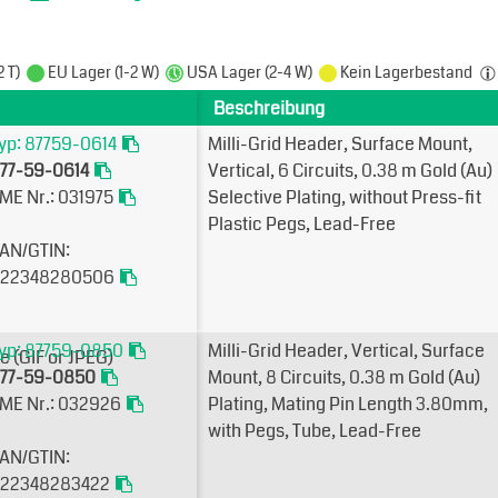
2 T)
EU Lager (1-2 W)
USA Lager (2-4 W)
Kein Lagerbestand
Beschreibung
yp: 87759-0614
Milli-Grid Header, Surface Mount,
77-59-0614
Vertical, 6 Circuits, 0.38µm Gold (Au)
ME Nr.: 031975
Selective Plating, without Press-fit
Plastic Pegs, Lead-Free
AN/GTIN:
22348280506
yp: 87759-0850
Milli-Grid Header, Vertical, Surface
77-59-0850
Mount, 8 Circuits, 0.38µm Gold (Au)
ME Nr.: 032926
Plating, Mating Pin Length 3.80mm,
with Pegs, Tube, Lead-Free
AN/GTIN:
22348283422