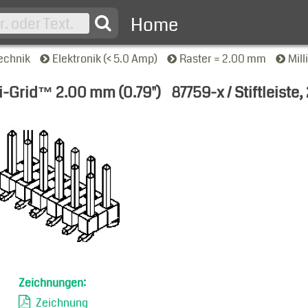
Home
echnik
Elektronik (< 5.0 Amp)
Raster = 2.00 mm
Mil
li-Grid™ 2.00 mm (0.79")
87759-x / Stiftleiste,
nsicht
Zeichnungen:
Zeichnung