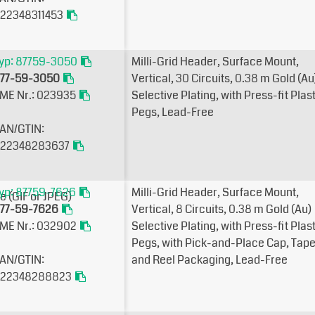
22348311453
yp: 87759-3050
Milli-Grid Header, Surface Mount,
77-59-3050
Vertical, 30 Circuits, 0.38µm Gold (Au
ME Nr.: 023935
Selective Plating, with Press-fit Plas
Pegs, Lead-Free
AN/GTIN:
22348283637
yp: 87759-7626
Milli-Grid Header, Surface Mount,
77-59-7626
Vertical, 8 Circuits, 0.38µm Gold (Au)
ME Nr.: 032902
Selective Plating, with Press-fit Plas
Pegs, with Pick-and-Place Cap, Tap
AN/GTIN:
and Reel Packaging, Lead-Free
22348288823