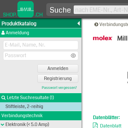
Suche
SHOP.
.CH
Produktkatalog
Verbindungst
Anmeldung
Mil
Typen-A
Anmelden
Registrierung
Passwort vergessen?
Letzte Suchresultate (1)
Stiftleiste, 2-reihig
Verbindungstechnik
Datenblätter:
Elektronik (< 5.0 Amp)
Datenblatt