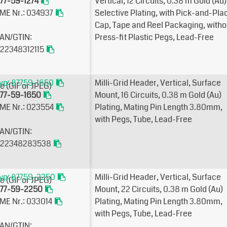
77-59-1274
Vertical, 12 Circuits, 0.38µm Gold (Au)
ME Nr.: 034937
Selective Plating, with Pick-and-Pla
Cap, Tape and Reel Packaging, witho
AN/GTIN:
Press-fit Plastic Pegs, Lead-Free
22348312115
yp: 87759-1650
Milli-Grid Header, Vertical, Surface
77-59-1650
Mount, 16 Circuits, 0.38µm Gold (Au)
ME Nr.: 023554
Plating, Mating Pin Length 3.80mm,
with Pegs, Tube, Lead-Free
AN/GTIN:
22348283538
yp: 87759-2250
Milli-Grid Header, Vertical, Surface
77-59-2250
Mount, 22 Circuits, 0.38µm Gold (Au)
ME Nr.: 033014
Plating, Mating Pin Length 3.80mm,
with Pegs, Tube, Lead-Free
AN/GTIN: