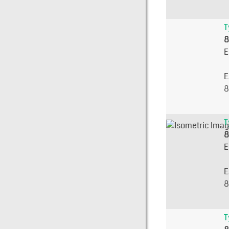
T
8
E
E
8
T
8
E
E
8
T