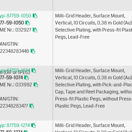
yp: 87759-1050
Milli-Grid Header, Surface Mount,
77-59-1050
Vertical, 10 Circuits, 0.38µm Gold (Au)
ME Nr.: 032927
Selective Plating, with Press-fit Plas
Pegs, Lead-Free
AN/GTIN:
22348283446
yp: 87759-1074
Milli-Grid Header, Surface Mount,
77-59-1074
Vertical, 10 Circuits, 0.38µm Gold (Au)
ME Nr.: 033992
Selective Plating, with Pick-and-Pla
Cap, Tape and Reel Packaging, witho
AN/GTIN:
Press-fit Plastic Pegs, without Press-
22348283477
Plastic Pegs, Lead-Free
yp: 87759-1274
Milli-Grid Header, Surface Mount,