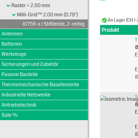
Raster = 2.00 mm
Milli-Grid™ 2.00 mm (0.79")
An Lager (CH 1-
87759-x / Stiftleiste, 2-reihig
Produkt
Antennen
T
Batterien
8
Werkzeuge
E
Sicherungen und Zubehör
E
Passive Bauteile
8
Thermomechanische Bauelemente
Industrielle Netzwerke
T
8
Antriebstechnik
E
Sale %
E
8