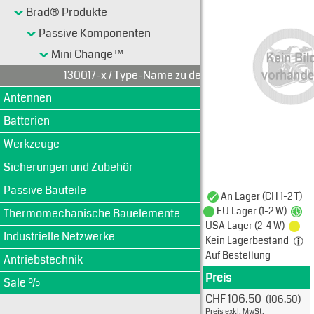
Brad® Produkte
Passive Komponenten
Mini Change™
130017-x / Type-Name zu definieren
Antennen
Batterien
Werkzeuge
Sicherungen und Zubehör
Passive Bauteile
An Lager (CH 1-2 T)
EU Lager (1-2 W)
Thermomechanische Bauelemente
USA Lager (2-4 W)
Industrielle Netzwerke
Kein Lagerbestand
Auf Bestellung
Antriebstechnik
Preis
Produkt
Sale %
CHF 106.50
(106.50)
Typ: 
Preis exkl. MwSt.