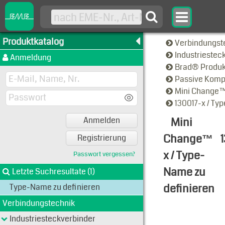
Produktkatalog
Verbindungst
Industriestec
Anmeldung
Brad® Produ
Passive Kom
Mini Change
130017-x / Ty
Mini
Anmelden
Change™
Registrierung
x / Type-
Passwort vergessen?
Name zu
Letzte Suchresultate (1)
definieren
Type-Name zu definieren
Verbindungstechnik
Typen-Ansi
Industriesteckverbinder