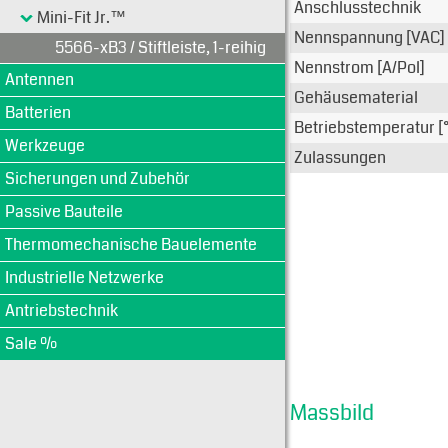
Anschlusstechnik
Mini-Fit Jr.™
Nennspannung [VAC]
5566-xB3 / Stiftleiste, 1-reihig
Nennstrom [A/Pol]
Antennen
Gehäusematerial
Batterien
Betriebstemperatur [
Werkzeuge
Zulassungen
Sicherungen und Zubehör
Passive Bauteile
Thermomechanische Bauelemente
Industrielle Netzwerke
Antriebstechnik
Sale %
Massbild