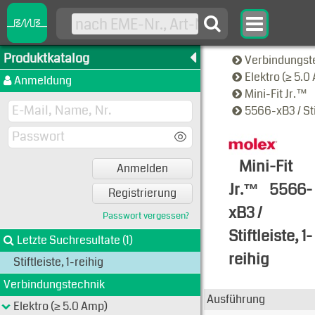
Produktkatalog
Verbindungst
Elektro (≥ 5.
Anmeldung
Mini-Fit Jr.™
5566-xB3 / Sti
Mini-Fit
Anmelden
Jr.™
5566-
Registrierung
xB3 /
Passwort vergessen?
Stiftleiste, 1-
Letzte Suchresultate (1)
reihig
Stiftleiste, 1-reihig
Typen-Ansi
Verbindungstechnik
Ausführung
Elektro (≥ 5.0 Amp)