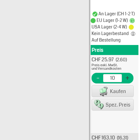
An Lager (CH 1-2 T)
EU Lager (1-2 W)
USA Lager (2-4 W)
Kein Lagerbestand
Auf Bestellung
Preis
Produkt
CHF 25.97
(2.60)
Typ: 
Preis exkl. MwSt.
39-31
und Versandkosten
EME N
-
+
EAN/G
Kaufen
80075
Spez. Preis
CHF 163.10
(16.31)
Typ: 