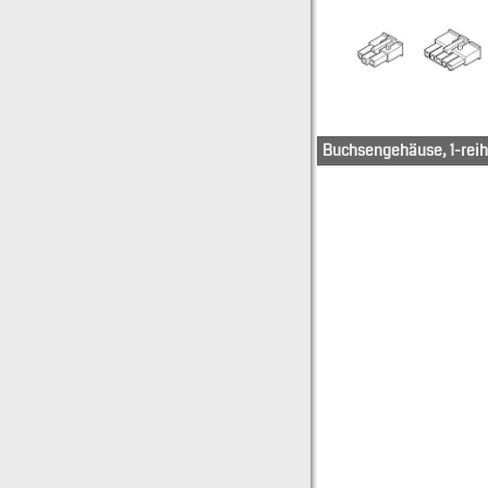
Buchsengehäuse, 1-reih
39-31-0027
39-31-0167