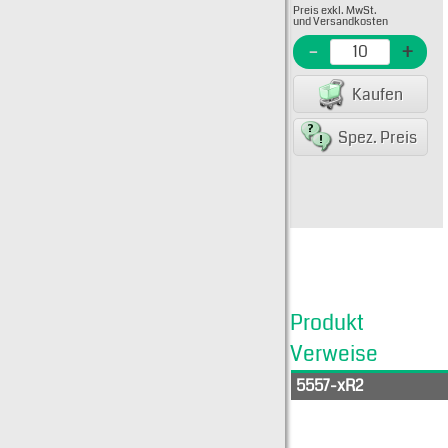
Preis exkl. MwSt.
39-31
und Versandkosten
EME N
-
+
EAN/G
Kaufen
8007
Spez. Preis
Produkt
Verweise
5557-xR2