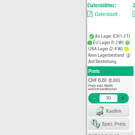
Datenblätter:
Datenblatt
An Lager (CH 1-2 T)
EU Lager (1-2 W)
USA Lager (2-4 W)
Kein Lagerbestand
Auf Bestellung
Preis
Produkt
CHF 6.61
(0.66)
Typ: 
Preis exkl. MwSt.
5013-
und Versandkosten
EME N
-
+
EAN/G
Kaufen
82234
Spez. Preis