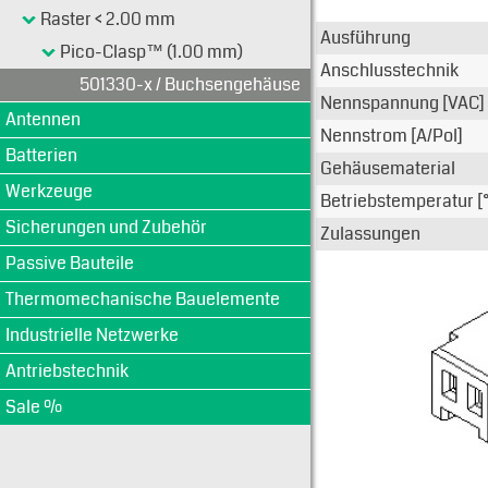
Typen-Ansi
Raster < 2.00 mm
Ausführung
Pico-Clasp™ (1.00 mm)
Anschlusstechnik
501330-x / Buchsengehäuse
Nennspannung [VAC]
Antennen
Nennstrom [A/Pol]
Batterien
Gehäusematerial
Werkzeuge
Betriebstemperatur [
Sicherungen und Zubehör
Zulassungen
Passive Bauteile
Thermomechanische Bauelemente
Industrielle Netzwerke
Antriebstechnik
Sale %