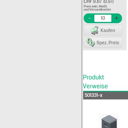
CHF 9.67
(0.97)
Typ: 
Preis exkl. MwSt.
5013-
und Versandkosten
EME N
-
+
EAN/G
Kaufen
8223
Spez. Preis
Produkt
Verweise
501331-x