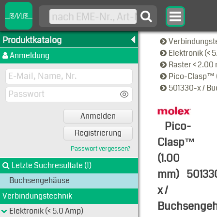
Produktkatalog
Verbindungst
Elektronik (< 
Anmeldung
Raster < 2.0
Pico-Clasp™ 
501330-x / B
Anmelden
Pico-
Registrierung
Clasp™
Passwort vergessen?
(1.00
Letzte Suchresultate (1)
mm)
50133
Buchsengehäuse
x /
Verbindungstechnik
Buchsenge
Elektronik (< 5.0 Amp)